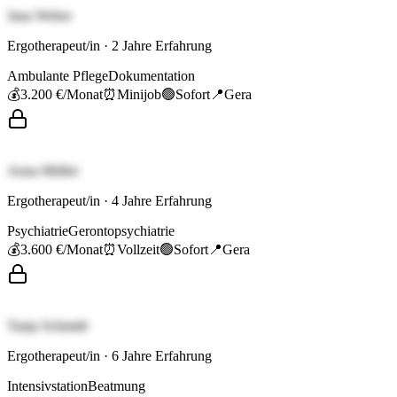
Jana Weber
Ergotherapeut/in
·
2
Jahre Erfahrung
Ambulante Pflege
Dokumentation
💰
3.200 €
/Monat
⏰
Minijob
🟢
Sofort
📍
Gera
Anna Müller
Ergotherapeut/in
·
4
Jahre Erfahrung
Psychiatrie
Gerontopsychiatrie
💰
3.600 €
/Monat
⏰
Vollzeit
🟢
Sofort
📍
Gera
Tanja Schmidt
Ergotherapeut/in
·
6
Jahre Erfahrung
Intensivstation
Beatmung