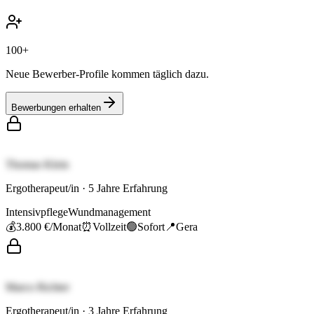
100+
Neue Bewerber-Profile kommen täglich dazu.
Bewerbungen erhalten
Thomas Klein
Ergotherapeut/in
·
5
Jahre Erfahrung
Intensivpflege
Wundmanagement
💰
3.800 €
/Monat
⏰
Vollzeit
🟢
Sofort
📍
Gera
Marco Richter
Ergotherapeut/in
·
3
Jahre Erfahrung