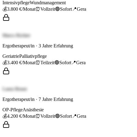
Intensivpflege
Wundmanagement
💰
3.800 €
/Monat
⏰
Vollzeit
🟢
Sofort
📍
Gera
Marco Richter
Ergotherapeut/in
·
3
Jahre Erfahrung
Geriatrie
Palliativpflege
💰
3.400 €
/Monat
⏰
Teilzeit
🟢
Sofort
📍
Gera
Laura Braun
Ergotherapeut/in
·
7
Jahre Erfahrung
OP-Pflege
Anästhesie
💰
4.200 €
/Monat
⏰
Vollzeit
🟢
Sofort
📍
Gera