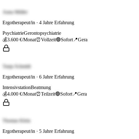
Anna Müller
Ergotherapeut/in
·
4
Jahre Erfahrung
Psychiatrie
Gerontopsychiatrie
💰
3.600 €
/Monat
⏰
Vollzeit
🟢
Sofort
📍
Gera
Tanja Schmidt
Ergotherapeut/in
·
6
Jahre Erfahrung
Intensivstation
Beatmung
💰
4.000 €
/Monat
⏰
Teilzeit
🟢
Sofort
📍
Gera
Thomas Klein
Ergotherapeut/in
·
5
Jahre Erfahrung