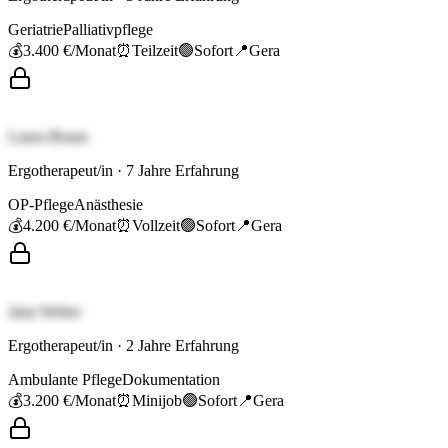
Geriatrie
Palliativpflege
💰
3.400 €
/Monat
⏰
Teilzeit
🟢
Sofort
📍
Gera
Laura Braun
Ergotherapeut/in
·
7
Jahre Erfahrung
OP-Pflege
Anästhesie
💰
4.200 €
/Monat
⏰
Vollzeit
🟢
Sofort
📍
Gera
Jana Weber
Ergotherapeut/in
·
2
Jahre Erfahrung
Ambulante Pflege
Dokumentation
💰
3.200 €
/Monat
⏰
Minijob
🟢
Sofort
📍
Gera