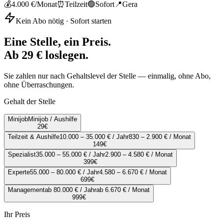
💰
4.000 €
/Monat
⏰
Teilzeit
🟢
Sofort
📍
Gera
Kein Abo nötig · Sofort starten
Eine Stelle, ein Preis.
Ab 29 € loslegen.
Sie zahlen nur nach Gehaltslevel der Stelle — einmalig, ohne Abo,
ohne Überraschungen.
Gehalt der Stelle
Minijob
Minijob / Aushilfe
29
€
Teilzeit & Aushilfe
10.000 – 35.000 € / Jahr
830 – 2.900 € / Monat
149
€
Spezialist
35.000 – 55.000 € / Jahr
2.900 – 4.580 € / Monat
399
€
Experte
55.000 – 80.000 € / Jahr
4.580 – 6.670 € / Monat
699
€
Management
ab 80.000 € / Jahr
ab 6.670 € / Monat
999
€
Ihr Preis