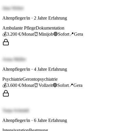
Jana Weber
Altenpfleger/in
·
2
Jahre Erfahrung
Ambulante Pflege
Dokumentation
💰
3.200 €
/Monat
⏰
Minijob
🟢
Sofort
📍
Gera
Anna Müller
Altenpfleger/in
·
4
Jahre Erfahrung
Psychiatrie
Gerontopsychiatrie
💰
3.600 €
/Monat
⏰
Vollzeit
🟢
Sofort
📍
Gera
Tanja Schmidt
Altenpfleger/in
·
6
Jahre Erfahrung
Intensivstation
Beatmung