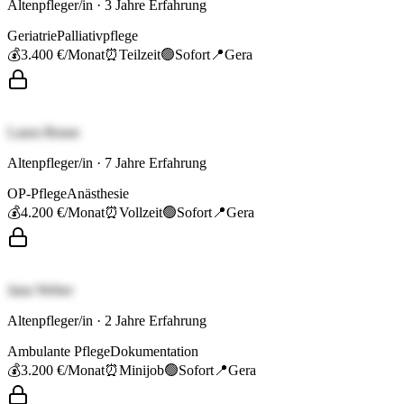
Altenpfleger/in
·
3
Jahre Erfahrung
Geriatrie
Palliativpflege
💰
3.400 €
/Monat
⏰
Teilzeit
🟢
Sofort
📍
Gera
Laura Braun
Altenpfleger/in
·
7
Jahre Erfahrung
OP-Pflege
Anästhesie
💰
4.200 €
/Monat
⏰
Vollzeit
🟢
Sofort
📍
Gera
Jana Weber
Altenpfleger/in
·
2
Jahre Erfahrung
Ambulante Pflege
Dokumentation
💰
3.200 €
/Monat
⏰
Minijob
🟢
Sofort
📍
Gera