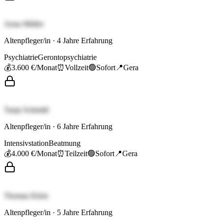
Anna Müller
Altenpfleger/in
·
4
Jahre Erfahrung
Psychiatrie
Gerontopsychiatrie
💰
3.600 €
/Monat
⏰
Vollzeit
🟢
Sofort
📍
Gera
Tanja Schmidt
Altenpfleger/in
·
6
Jahre Erfahrung
Intensivstation
Beatmung
💰
4.000 €
/Monat
⏰
Teilzeit
🟢
Sofort
📍
Gera
Thomas Klein
Altenpfleger/in
·
5
Jahre Erfahrung