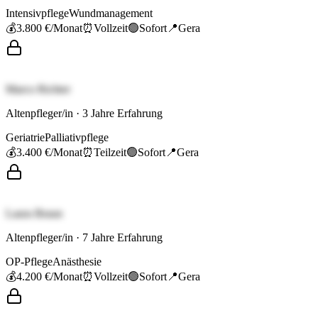
Intensivpflege
Wundmanagement
💰
3.800 €
/Monat
⏰
Vollzeit
🟢
Sofort
📍
Gera
Marco Richter
Altenpfleger/in
·
3
Jahre Erfahrung
Geriatrie
Palliativpflege
💰
3.400 €
/Monat
⏰
Teilzeit
🟢
Sofort
📍
Gera
Laura Braun
Altenpfleger/in
·
7
Jahre Erfahrung
OP-Pflege
Anästhesie
💰
4.200 €
/Monat
⏰
Vollzeit
🟢
Sofort
📍
Gera