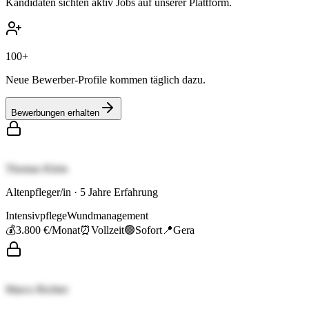
Kandidaten sichten aktiv Jobs auf unserer Plattform.
100+
Neue Bewerber-Profile kommen täglich dazu.
Bewerbungen erhalten
Thomas Klein
Altenpfleger/in
·
5
Jahre Erfahrung
Intensivpflege
Wundmanagement
💰
3.800 €
/Monat
⏰
Vollzeit
🟢
Sofort
📍
Gera
Marco Richter