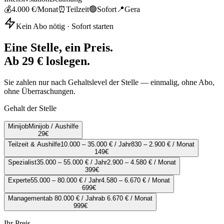
💰
4.000 €
/Monat
⏰
Teilzeit
🟢
Sofort
📍
Gera
Kein Abo nötig · Sofort starten
Eine Stelle, ein Preis.
Ab 29 € loslegen.
Sie zahlen nur nach Gehaltslevel der Stelle — einmalig, ohne Abo,
ohne Überraschungen.
Gehalt der Stelle
Minijob
Minijob / Aushilfe
29
€
Teilzeit & Aushilfe
10.000 – 35.000 € / Jahr
830 – 2.900 € / Monat
149
€
Spezialist
35.000 – 55.000 € / Jahr
2.900 – 4.580 € / Monat
399
€
Experte
55.000 – 80.000 € / Jahr
4.580 – 6.670 € / Monat
699
€
Management
ab 80.000 € / Jahr
ab 6.670 € / Monat
999
€
Ihr Preis