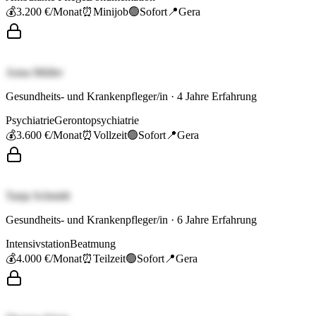
💰
3.200 €
/Monat
⏰
Minijob
🟢
Sofort
📍
Gera
Anna Müller
Gesundheits- und Krankenpfleger/in
·
4
Jahre Erfahrung
Psychiatrie
Gerontopsychiatrie
💰
3.600 €
/Monat
⏰
Vollzeit
🟢
Sofort
📍
Gera
Tanja Schmidt
Gesundheits- und Krankenpfleger/in
·
6
Jahre Erfahrung
Intensivstation
Beatmung
💰
4.000 €
/Monat
⏰
Teilzeit
🟢
Sofort
📍
Gera