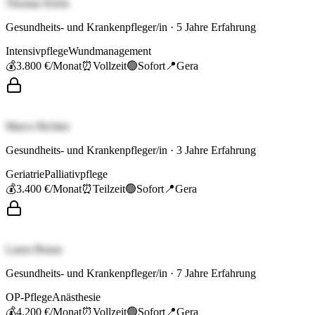
Thomas Klein
Gesundheits- und Krankenpfleger/in
·
5
Jahre Erfahrung
Intensivpflege
Wundmanagement
💰
3.800 €
/Monat
⏰
Vollzeit
🟢
Sofort
📍
Gera
Marco Richter
Gesundheits- und Krankenpfleger/in
·
3
Jahre Erfahrung
Geriatrie
Palliativpflege
💰
3.400 €
/Monat
⏰
Teilzeit
🟢
Sofort
📍
Gera
Laura Braun
Gesundheits- und Krankenpfleger/in
·
7
Jahre Erfahrung
OP-Pflege
Anästhesie
💰
4.200 €
/Monat
⏰
Vollzeit
🟢
Sofort
📍
Gera