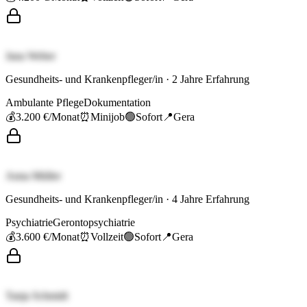
Jana Weber
Gesundheits- und Krankenpfleger/in
·
2
Jahre Erfahrung
Ambulante Pflege
Dokumentation
💰
3.200 €
/Monat
⏰
Minijob
🟢
Sofort
📍
Gera
Anna Müller
Gesundheits- und Krankenpfleger/in
·
4
Jahre Erfahrung
Psychiatrie
Gerontopsychiatrie
💰
3.600 €
/Monat
⏰
Vollzeit
🟢
Sofort
📍
Gera
Tanja Schmidt