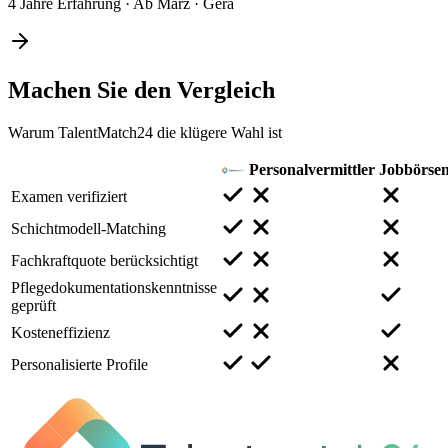
4 Jahre Erfahrung
·
Ab März
·
Gera
Machen Sie den
Vergleich
Warum TalentMatch24 die klügere Wahl ist
Personalvermittler
Jobbörse
Examen verifiziert
Schichtmodell-Matching
Fachkraftquote berücksichtigt
Pflegedokumentationskenntnisse
geprüft
Kosteneffizienz
Personalisierte Profile