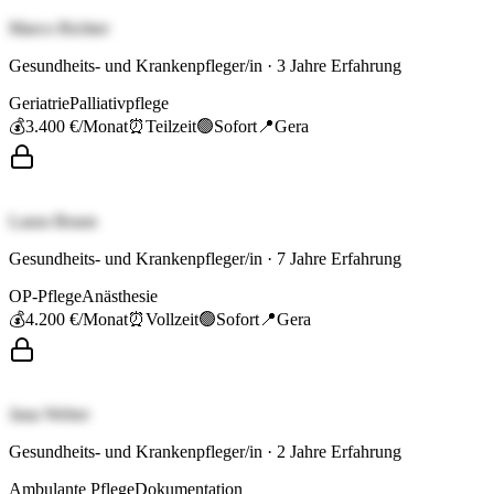
Marco Richter
Gesundheits- und Krankenpfleger/in
·
3
Jahre Erfahrung
Geriatrie
Palliativpflege
💰
3.400 €
/Monat
⏰
Teilzeit
🟢
Sofort
📍
Gera
Laura Braun
Gesundheits- und Krankenpfleger/in
·
7
Jahre Erfahrung
OP-Pflege
Anästhesie
💰
4.200 €
/Monat
⏰
Vollzeit
🟢
Sofort
📍
Gera
Jana Weber
Gesundheits- und Krankenpfleger/in
·
2
Jahre Erfahrung
Ambulante Pflege
Dokumentation