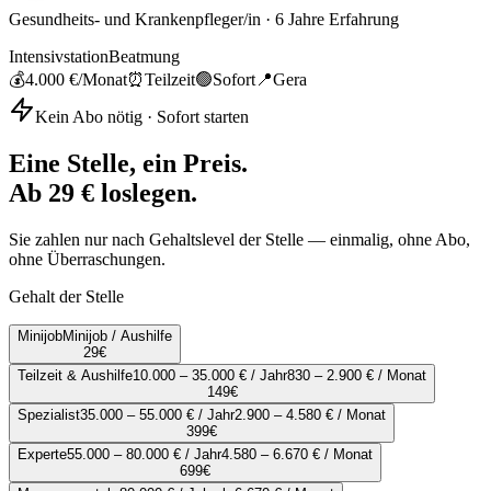
Gesundheits- und Krankenpfleger/in
·
6
Jahre Erfahrung
Intensivstation
Beatmung
💰
4.000 €
/Monat
⏰
Teilzeit
🟢
Sofort
📍
Gera
Kein Abo nötig · Sofort starten
Eine Stelle, ein Preis.
Ab 29 € loslegen.
Sie zahlen nur nach Gehaltslevel der Stelle — einmalig, ohne Abo,
ohne Überraschungen.
Gehalt der Stelle
Minijob
Minijob / Aushilfe
29
€
Teilzeit & Aushilfe
10.000 – 35.000 € / Jahr
830 – 2.900 € / Monat
149
€
Spezialist
35.000 – 55.000 € / Jahr
2.900 – 4.580 € / Monat
399
€
Experte
55.000 – 80.000 € / Jahr
4.580 – 6.670 € / Monat
699
€