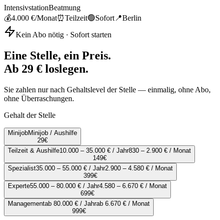
Intensivstation
Beatmung
💰
4.000 €
/Monat
⏰
Teilzeit
🟢
Sofort
📍
Berlin
Kein Abo nötig · Sofort starten
Eine Stelle, ein Preis.
Ab 29 € loslegen.
Sie zahlen nur nach Gehaltslevel der Stelle — einmalig, ohne Abo,
ohne Überraschungen.
Gehalt der Stelle
Minijob
Minijob / Aushilfe
29
€
Teilzeit & Aushilfe
10.000 – 35.000 € / Jahr
830 – 2.900 € / Monat
149
€
Spezialist
35.000 – 55.000 € / Jahr
2.900 – 4.580 € / Monat
399
€
Experte
55.000 – 80.000 € / Jahr
4.580 – 6.670 € / Monat
699
€
Management
ab 80.000 € / Jahr
ab 6.670 € / Monat
999
€