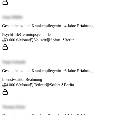
Anna Müller
Gesundheits- und Krankenpfleger/in
·
4
Jahre Erfahrung
Psychiatrie
Gerontopsychiatrie
💰
3.600 €
/Monat
⏰
Vollzeit
🟢
Sofort
📍
Berlin
Tanja Schmidt
Gesundheits- und Krankenpfleger/in
·
6
Jahre Erfahrung
Intensivstation
Beatmung
💰
4.000 €
/Monat
⏰
Teilzeit
🟢
Sofort
📍
Berlin
Thomas Klein