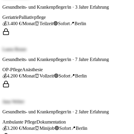
Gesundheits- und Krankenpfleger/in
·
3
Jahre Erfahrung
Geriatrie
Palliativpflege
💰
3.400 €
/Monat
⏰
Teilzeit
🟢
Sofort
📍
Berlin
Laura Braun
Gesundheits- und Krankenpfleger/in
·
7
Jahre Erfahrung
OP-Pflege
Anästhesie
💰
4.200 €
/Monat
⏰
Vollzeit
🟢
Sofort
📍
Berlin
Jana Weber
Gesundheits- und Krankenpfleger/in
·
2
Jahre Erfahrung
Ambulante Pflege
Dokumentation
💰
3.200 €
/Monat
⏰
Minijob
🟢
Sofort
📍
Berlin