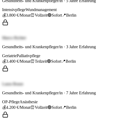
Gesundheits- und Krankenpfleger/in
·
5
Jahre Erfahrung
Intensivpflege
Wundmanagement
💰
3.800 €
/Monat
⏰
Vollzeit
🟢
Sofort
📍
Berlin
Marco Richter
Gesundheits- und Krankenpfleger/in
·
3
Jahre Erfahrung
Geriatrie
Palliativpflege
💰
3.400 €
/Monat
⏰
Teilzeit
🟢
Sofort
📍
Berlin
Laura Braun
Gesundheits- und Krankenpfleger/in
·
7
Jahre Erfahrung
OP-Pflege
Anästhesie
💰
4.200 €
/Monat
⏰
Vollzeit
🟢
Sofort
📍
Berlin