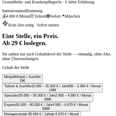
Gesundheits- und Krankenpfleger/in
·
6
Jahre Erfahrung
Intensivstation
Beatmung
💰
4.000 €
/Monat
⏰
Teilzeit
🟢
Sofort
📍
München
Kein Abo nötig · Sofort starten
Eine Stelle, ein Preis.
Ab 29 € loslegen.
Sie zahlen nur nach Gehaltslevel der Stelle — einmalig, ohne Abo,
ohne Überraschungen.
Gehalt der Stelle
Minijob
Minijob / Aushilfe
29
€
Teilzeit & Aushilfe
10.000 – 35.000 € / Jahr
830 – 2.900 € / Monat
149
€
Spezialist
35.000 – 55.000 € / Jahr
2.900 – 4.580 € / Monat
399
€
Experte
55.000 – 80.000 € / Jahr
4.580 – 6.670 € / Monat
699
€
Management
ab 80.000 € / Jahr
ab 6.670 € / Monat