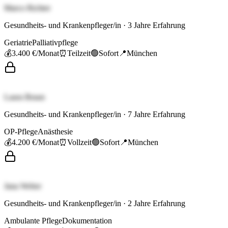
Marco Richter
Gesundheits- und Krankenpfleger/in
·
3
Jahre Erfahrung
Geriatrie
Palliativpflege
💰
3.400 €
/Monat
⏰
Teilzeit
🟢
Sofort
📍
München
Laura Braun
Gesundheits- und Krankenpfleger/in
·
7
Jahre Erfahrung
OP-Pflege
Anästhesie
💰
4.200 €
/Monat
⏰
Vollzeit
🟢
Sofort
📍
München
Jana Weber
Gesundheits- und Krankenpfleger/in
·
2
Jahre Erfahrung
Ambulante Pflege
Dokumentation