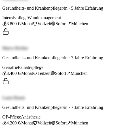
Gesundheits- und Krankenpfleger/in
·
5
Jahre Erfahrung
Intensivpflege
Wundmanagement
💰
3.800 €
/Monat
⏰
Vollzeit
🟢
Sofort
📍
München
Marco Richter
Gesundheits- und Krankenpfleger/in
·
3
Jahre Erfahrung
Geriatrie
Palliativpflege
💰
3.400 €
/Monat
⏰
Teilzeit
🟢
Sofort
📍
München
Laura Braun
Gesundheits- und Krankenpfleger/in
·
7
Jahre Erfahrung
OP-Pflege
Anästhesie
💰
4.200 €
/Monat
⏰
Vollzeit
🟢
Sofort
📍
München