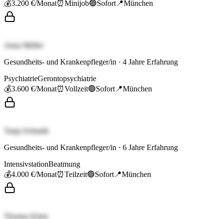
💰
3.200 €
/Monat
⏰
Minijob
🟢
Sofort
📍
München
Anna Müller
Gesundheits- und Krankenpfleger/in
·
4
Jahre Erfahrung
Psychiatrie
Gerontopsychiatrie
💰
3.600 €
/Monat
⏰
Vollzeit
🟢
Sofort
📍
München
Tanja Schmidt
Gesundheits- und Krankenpfleger/in
·
6
Jahre Erfahrung
Intensivstation
Beatmung
💰
4.000 €
/Monat
⏰
Teilzeit
🟢
Sofort
📍
München
Thomas Klein