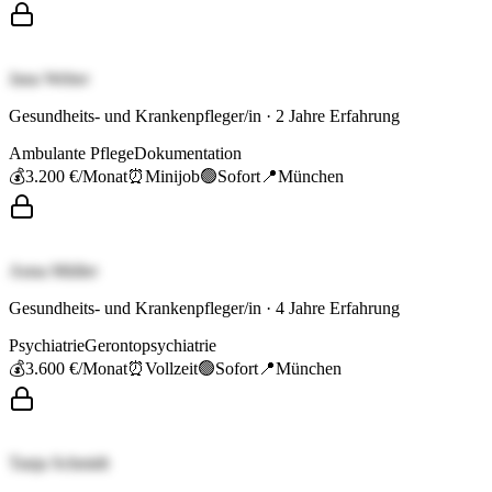
Jana Weber
Gesundheits- und Krankenpfleger/in
·
2
Jahre Erfahrung
Ambulante Pflege
Dokumentation
💰
3.200 €
/Monat
⏰
Minijob
🟢
Sofort
📍
München
Anna Müller
Gesundheits- und Krankenpfleger/in
·
4
Jahre Erfahrung
Psychiatrie
Gerontopsychiatrie
💰
3.600 €
/Monat
⏰
Vollzeit
🟢
Sofort
📍
München
Tanja Schmidt