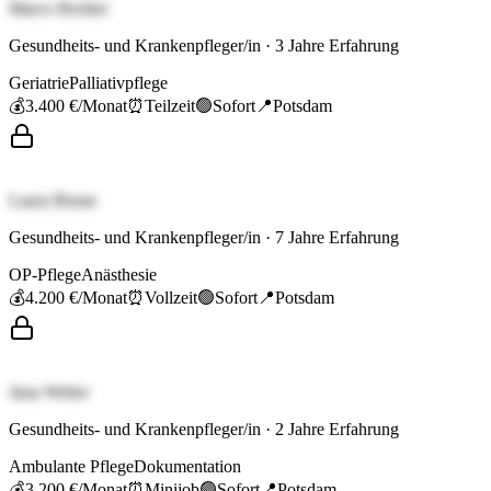
Marco Richter
Gesundheits- und Krankenpfleger/in
·
3
Jahre Erfahrung
Geriatrie
Palliativpflege
💰
3.400 €
/Monat
⏰
Teilzeit
🟢
Sofort
📍
Potsdam
Laura Braun
Gesundheits- und Krankenpfleger/in
·
7
Jahre Erfahrung
OP-Pflege
Anästhesie
💰
4.200 €
/Monat
⏰
Vollzeit
🟢
Sofort
📍
Potsdam
Jana Weber
Gesundheits- und Krankenpfleger/in
·
2
Jahre Erfahrung
Ambulante Pflege
Dokumentation
💰
3.200 €
/Monat
⏰
Minijob
🟢
Sofort
📍
Potsdam