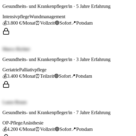
Gesundheits- und Krankenpfleger/in
·
5
Jahre Erfahrung
Intensivpflege
Wundmanagement
💰
3.800 €
/Monat
⏰
Vollzeit
🟢
Sofort
📍
Potsdam
Marco Richter
Gesundheits- und Krankenpfleger/in
·
3
Jahre Erfahrung
Geriatrie
Palliativpflege
💰
3.400 €
/Monat
⏰
Teilzeit
🟢
Sofort
📍
Potsdam
Laura Braun
Gesundheits- und Krankenpfleger/in
·
7
Jahre Erfahrung
OP-Pflege
Anästhesie
💰
4.200 €
/Monat
⏰
Vollzeit
🟢
Sofort
📍
Potsdam