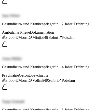
Jana Weber
Gesundheits- und Krankenpfleger/in
·
2
Jahre Erfahrung
Ambulante Pflege
Dokumentation
💰
3.200 €
/Monat
⏰
Minijob
🟢
Sofort
📍
Potsdam
Anna Müller
Gesundheits- und Krankenpfleger/in
·
4
Jahre Erfahrung
Psychiatrie
Gerontopsychiatrie
💰
3.600 €
/Monat
⏰
Vollzeit
🟢
Sofort
📍
Potsdam
Tanja Schmidt
Gesundheits- und Krankenpfleger/in
·
6
Jahre Erfahrung