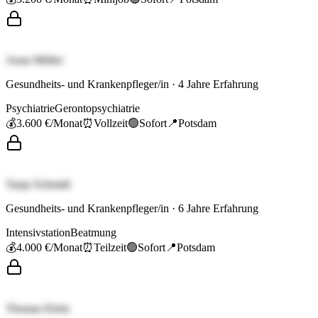
Anna Müller
Gesundheits- und Krankenpfleger/in
·
4
Jahre Erfahrung
Psychiatrie
Gerontopsychiatrie
💰
3.600 €
/Monat
⏰
Vollzeit
🟢
Sofort
📍
Potsdam
Tanja Schmidt
Gesundheits- und Krankenpfleger/in
·
6
Jahre Erfahrung
Intensivstation
Beatmung
💰
4.000 €
/Monat
⏰
Teilzeit
🟢
Sofort
📍
Potsdam
Thomas Klein