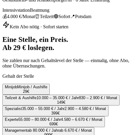
Intensivstation
Beatmung
💰
4.000 €
/Monat
⏰
Teilzeit
🟢
Sofort
📍
Potsdam
Kein Abo nötig · Sofort starten
Eine Stelle, ein Preis.
Ab 29 € loslegen.
Sie zahlen nur nach Gehaltslevel der Stelle — einmalig, ohne Abo,
ohne Überraschungen.
Gehalt der Stelle
Minijob
Minijob / Aushilfe
29
€
Teilzeit & Aushilfe
10.000 – 35.000 € / Jahr
830 – 2.900 € / Monat
149
€
Spezialist
35.000 – 55.000 € / Jahr
2.900 – 4.580 € / Monat
399
€
Experte
55.000 – 80.000 € / Jahr
4.580 – 6.670 € / Monat
699
€
Management
ab 80.000 € / Jahr
ab 6.670 € / Monat
999
€