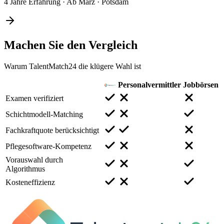
4 Jahre Erfahrung
·
Ab März
·
Potsdam
Machen Sie den
Vergleich
Warum TalentMatch24 die klügere Wahl ist
Personalvermittler
Jobbörsen
Examen verifiziert
Schichtmodell-Matching
Fachkraftquote berücksichtigt
Pflegesoftware-Kompetenz
Vorauswahl durch
Algorithmus
Kosteneffizienz