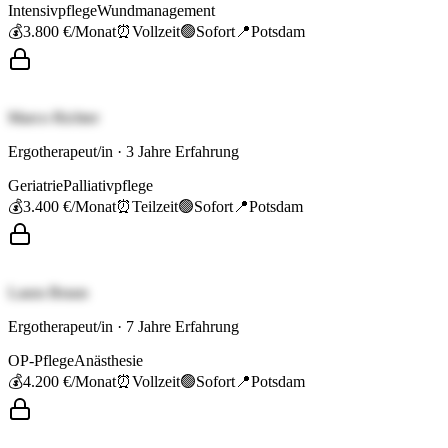
Intensivpflege
Wundmanagement
💰
3.800 €
/Monat
⏰
Vollzeit
🟢
Sofort
📍
Potsdam
Marco Richter
Ergotherapeut/in
·
3
Jahre Erfahrung
Geriatrie
Palliativpflege
💰
3.400 €
/Monat
⏰
Teilzeit
🟢
Sofort
📍
Potsdam
Laura Braun
Ergotherapeut/in
·
7
Jahre Erfahrung
OP-Pflege
Anästhesie
💰
4.200 €
/Monat
⏰
Vollzeit
🟢
Sofort
📍
Potsdam