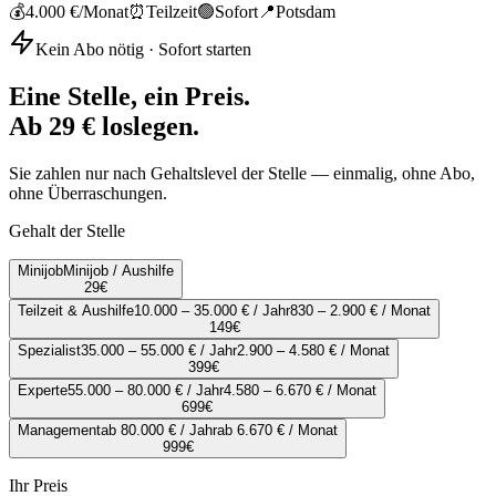
💰
4.000 €
/Monat
⏰
Teilzeit
🟢
Sofort
📍
Potsdam
Kein Abo nötig · Sofort starten
Eine Stelle, ein Preis.
Ab 29 € loslegen.
Sie zahlen nur nach Gehaltslevel der Stelle — einmalig, ohne Abo,
ohne Überraschungen.
Gehalt der Stelle
Minijob
Minijob / Aushilfe
29
€
Teilzeit & Aushilfe
10.000 – 35.000 € / Jahr
830 – 2.900 € / Monat
149
€
Spezialist
35.000 – 55.000 € / Jahr
2.900 – 4.580 € / Monat
399
€
Experte
55.000 – 80.000 € / Jahr
4.580 – 6.670 € / Monat
699
€
Management
ab 80.000 € / Jahr
ab 6.670 € / Monat
999
€
Ihr Preis