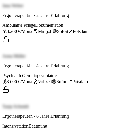
Jana Weber
Ergotherapeut/in
·
2
Jahre Erfahrung
Ambulante Pflege
Dokumentation
💰
3.200 €
/Monat
⏰
Minijob
🟢
Sofort
📍
Potsdam
Anna Müller
Ergotherapeut/in
·
4
Jahre Erfahrung
Psychiatrie
Gerontopsychiatrie
💰
3.600 €
/Monat
⏰
Vollzeit
🟢
Sofort
📍
Potsdam
Tanja Schmidt
Ergotherapeut/in
·
6
Jahre Erfahrung
Intensivstation
Beatmung