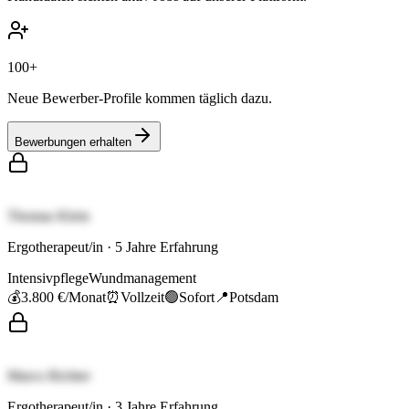
100+
Neue Bewerber-Profile kommen täglich dazu.
Bewerbungen erhalten
Thomas Klein
Ergotherapeut/in
·
5
Jahre Erfahrung
Intensivpflege
Wundmanagement
💰
3.800 €
/Monat
⏰
Vollzeit
🟢
Sofort
📍
Potsdam
Marco Richter
Ergotherapeut/in
·
3
Jahre Erfahrung