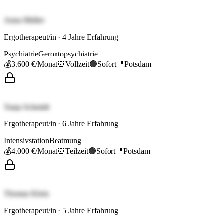
Anna Müller
Ergotherapeut/in
·
4
Jahre Erfahrung
Psychiatrie
Gerontopsychiatrie
💰
3.600 €
/Monat
⏰
Vollzeit
🟢
Sofort
📍
Potsdam
Tanja Schmidt
Ergotherapeut/in
·
6
Jahre Erfahrung
Intensivstation
Beatmung
💰
4.000 €
/Monat
⏰
Teilzeit
🟢
Sofort
📍
Potsdam
Thomas Klein
Ergotherapeut/in
·
5
Jahre Erfahrung