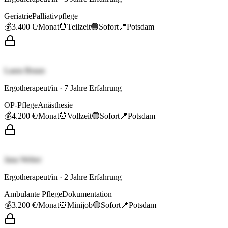
Geriatrie
Palliativpflege
💰
3.400 €
/Monat
⏰
Teilzeit
🟢
Sofort
📍
Potsdam
Laura Braun
Ergotherapeut/in
·
7
Jahre Erfahrung
OP-Pflege
Anästhesie
💰
4.200 €
/Monat
⏰
Vollzeit
🟢
Sofort
📍
Potsdam
Jana Weber
Ergotherapeut/in
·
2
Jahre Erfahrung
Ambulante Pflege
Dokumentation
💰
3.200 €
/Monat
⏰
Minijob
🟢
Sofort
📍
Potsdam