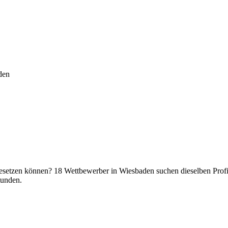
den
 besetzen können? 18 Wettbewerber in Wiesbaden suchen dieselben Profis
tunden.