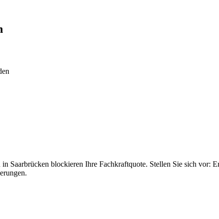
n
den
n Saarbrücken blockieren Ihre Fachkraftquote. Stellen Sie sich vor: Er
derungen.