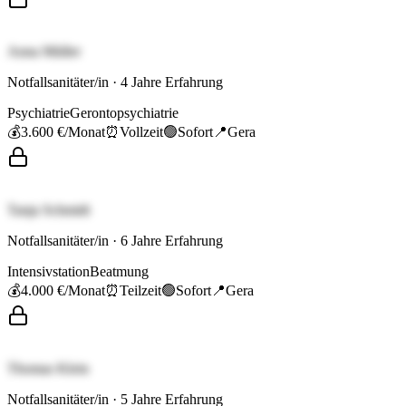
Anna Müller
Notfallsanitäter/in
·
4
Jahre Erfahrung
Psychiatrie
Gerontopsychiatrie
💰
3.600 €
/Monat
⏰
Vollzeit
🟢
Sofort
📍
Gera
Tanja Schmidt
Notfallsanitäter/in
·
6
Jahre Erfahrung
Intensivstation
Beatmung
💰
4.000 €
/Monat
⏰
Teilzeit
🟢
Sofort
📍
Gera
Thomas Klein
Notfallsanitäter/in
·
5
Jahre Erfahrung