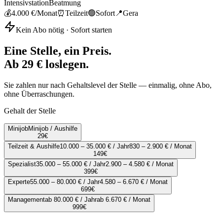
Intensivstation
Beatmung
💰
4.000 €
/Monat
⏰
Teilzeit
🟢
Sofort
📍
Gera
Kein Abo nötig · Sofort starten
Eine Stelle, ein Preis.
Ab 29 € loslegen.
Sie zahlen nur nach Gehaltslevel der Stelle — einmalig, ohne Abo,
ohne Überraschungen.
Gehalt der Stelle
Minijob
Minijob / Aushilfe
29
€
Teilzeit & Aushilfe
10.000 – 35.000 € / Jahr
830 – 2.900 € / Monat
149
€
Spezialist
35.000 – 55.000 € / Jahr
2.900 – 4.580 € / Monat
399
€
Experte
55.000 – 80.000 € / Jahr
4.580 – 6.670 € / Monat
699
€
Management
ab 80.000 € / Jahr
ab 6.670 € / Monat
999
€