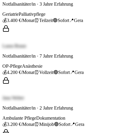
Notfallsanitäter/in
·
3
Jahre Erfahrung
Geriatrie
Palliativpflege
💰
3.400 €
/Monat
⏰
Teilzeit
🟢
Sofort
📍
Gera
Laura Braun
Notfallsanitäter/in
·
7
Jahre Erfahrung
OP-Pflege
Anästhesie
💰
4.200 €
/Monat
⏰
Vollzeit
🟢
Sofort
📍
Gera
Jana Weber
Notfallsanitäter/in
·
2
Jahre Erfahrung
Ambulante Pflege
Dokumentation
💰
3.200 €
/Monat
⏰
Minijob
🟢
Sofort
📍
Gera