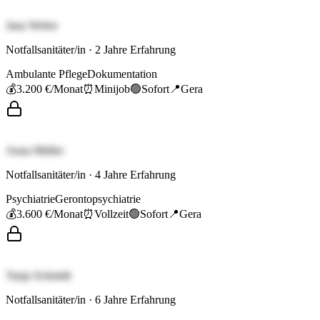
Jana Weber
Notfallsanitäter/in
·
2
Jahre Erfahrung
Ambulante Pflege
Dokumentation
💰
3.200 €
/Monat
⏰
Minijob
🟢
Sofort
📍
Gera
Anna Müller
Notfallsanitäter/in
·
4
Jahre Erfahrung
Psychiatrie
Gerontopsychiatrie
💰
3.600 €
/Monat
⏰
Vollzeit
🟢
Sofort
📍
Gera
Tanja Schmidt
Notfallsanitäter/in
·
6
Jahre Erfahrung