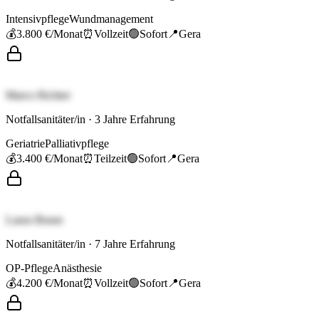
Intensivpflege
Wundmanagement
💰
3.800 €
/Monat
⏰
Vollzeit
🟢
Sofort
📍
Gera
Marco Richter
Notfallsanitäter/in
·
3
Jahre Erfahrung
Geriatrie
Palliativpflege
💰
3.400 €
/Monat
⏰
Teilzeit
🟢
Sofort
📍
Gera
Laura Braun
Notfallsanitäter/in
·
7
Jahre Erfahrung
OP-Pflege
Anästhesie
💰
4.200 €
/Monat
⏰
Vollzeit
🟢
Sofort
📍
Gera