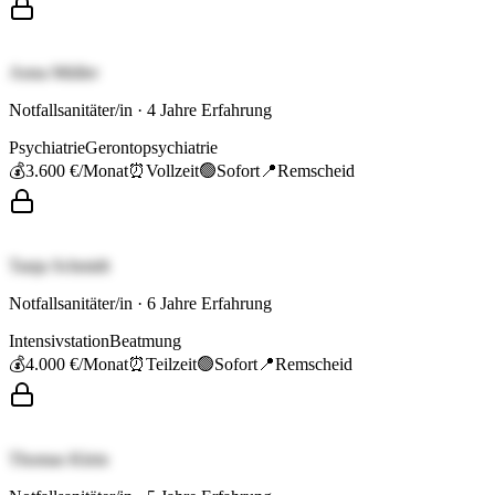
Anna Müller
Notfallsanitäter/in
·
4
Jahre Erfahrung
Psychiatrie
Gerontopsychiatrie
💰
3.600 €
/Monat
⏰
Vollzeit
🟢
Sofort
📍
Remscheid
Tanja Schmidt
Notfallsanitäter/in
·
6
Jahre Erfahrung
Intensivstation
Beatmung
💰
4.000 €
/Monat
⏰
Teilzeit
🟢
Sofort
📍
Remscheid
Thomas Klein