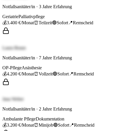
Notfallsanitäter/in
·
3
Jahre Erfahrung
Geriatrie
Palliativpflege
💰
3.400 €
/Monat
⏰
Teilzeit
🟢
Sofort
📍
Remscheid
Laura Braun
Notfallsanitäter/in
·
7
Jahre Erfahrung
OP-Pflege
Anästhesie
💰
4.200 €
/Monat
⏰
Vollzeit
🟢
Sofort
📍
Remscheid
Jana Weber
Notfallsanitäter/in
·
2
Jahre Erfahrung
Ambulante Pflege
Dokumentation
💰
3.200 €
/Monat
⏰
Minijob
🟢
Sofort
📍
Remscheid