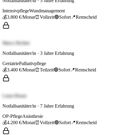
Notfallsanitäter/in
·
5
Jahre Erfahrung
Intensivpflege
Wundmanagement
💰
3.800 €
/Monat
⏰
Vollzeit
🟢
Sofort
📍
Remscheid
Marco Richter
Notfallsanitäter/in
·
3
Jahre Erfahrung
Geriatrie
Palliativpflege
💰
3.400 €
/Monat
⏰
Teilzeit
🟢
Sofort
📍
Remscheid
Laura Braun
Notfallsanitäter/in
·
7
Jahre Erfahrung
OP-Pflege
Anästhesie
💰
4.200 €
/Monat
⏰
Vollzeit
🟢
Sofort
📍
Remscheid