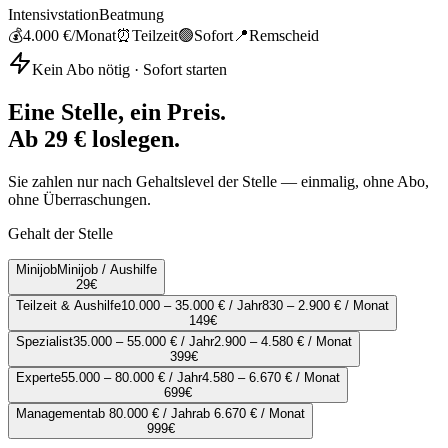
Intensivstation
Beatmung
💰
4.000 €
/Monat
⏰
Teilzeit
🟢
Sofort
📍
Remscheid
Kein Abo nötig · Sofort starten
Eine Stelle, ein Preis.
Ab 29 € loslegen.
Sie zahlen nur nach Gehaltslevel der Stelle — einmalig, ohne Abo,
ohne Überraschungen.
Gehalt der Stelle
Minijob
Minijob / Aushilfe
29
€
Teilzeit & Aushilfe
10.000 – 35.000 € / Jahr
830 – 2.900 € / Monat
149
€
Spezialist
35.000 – 55.000 € / Jahr
2.900 – 4.580 € / Monat
399
€
Experte
55.000 – 80.000 € / Jahr
4.580 – 6.670 € / Monat
699
€
Management
ab 80.000 € / Jahr
ab 6.670 € / Monat
999
€