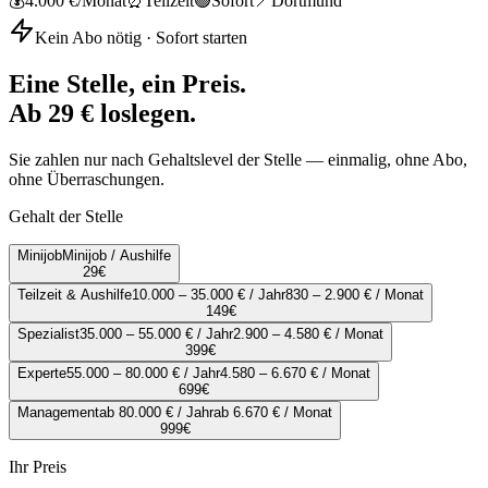
💰
4.000 €
/Monat
⏰
Teilzeit
🟢
Sofort
📍
Dortmund
Kein Abo nötig · Sofort starten
Eine Stelle, ein Preis.
Ab 29 € loslegen.
Sie zahlen nur nach Gehaltslevel der Stelle — einmalig, ohne Abo,
ohne Überraschungen.
Gehalt der Stelle
Minijob
Minijob / Aushilfe
29
€
Teilzeit & Aushilfe
10.000 – 35.000 € / Jahr
830 – 2.900 € / Monat
149
€
Spezialist
35.000 – 55.000 € / Jahr
2.900 – 4.580 € / Monat
399
€
Experte
55.000 – 80.000 € / Jahr
4.580 – 6.670 € / Monat
699
€
Management
ab 80.000 € / Jahr
ab 6.670 € / Monat
999
€
Ihr Preis