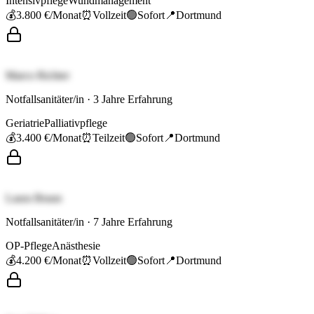
Intensivpflege
Wundmanagement
💰
3.800 €
/Monat
⏰
Vollzeit
🟢
Sofort
📍
Dortmund
Marco Richter
Notfallsanitäter/in
·
3
Jahre Erfahrung
Geriatrie
Palliativpflege
💰
3.400 €
/Monat
⏰
Teilzeit
🟢
Sofort
📍
Dortmund
Laura Braun
Notfallsanitäter/in
·
7
Jahre Erfahrung
OP-Pflege
Anästhesie
💰
4.200 €
/Monat
⏰
Vollzeit
🟢
Sofort
📍
Dortmund