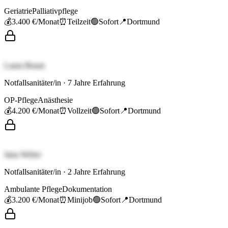
Geriatrie
Palliativpflege
💰
3.400 €
/Monat
⏰
Teilzeit
🟢
Sofort
📍
Dortmund
Laura Braun
Notfallsanitäter/in
·
7
Jahre Erfahrung
OP-Pflege
Anästhesie
💰
4.200 €
/Monat
⏰
Vollzeit
🟢
Sofort
📍
Dortmund
Jana Weber
Notfallsanitäter/in
·
2
Jahre Erfahrung
Ambulante Pflege
Dokumentation
💰
3.200 €
/Monat
⏰
Minijob
🟢
Sofort
📍
Dortmund