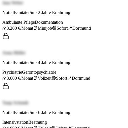
Jana Weber
Notfallsanitäter/in
·
2
Jahre Erfahrung
Ambulante Pflege
Dokumentation
💰
3.200 €
/Monat
⏰
Minijob
🟢
Sofort
📍
Dortmund
Anna Müller
Notfallsanitäter/in
·
4
Jahre Erfahrung
Psychiatrie
Gerontopsychiatrie
💰
3.600 €
/Monat
⏰
Vollzeit
🟢
Sofort
📍
Dortmund
Tanja Schmidt
Notfallsanitäter/in
·
6
Jahre Erfahrung
Intensivstation
Beatmung