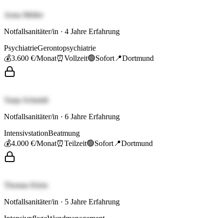
Anna Müller
Notfallsanitäter/in
·
4
Jahre Erfahrung
Psychiatrie
Gerontopsychiatrie
💰
3.600 €
/Monat
⏰
Vollzeit
🟢
Sofort
📍
Dortmund
Tanja Schmidt
Notfallsanitäter/in
·
6
Jahre Erfahrung
Intensivstation
Beatmung
💰
4.000 €
/Monat
⏰
Teilzeit
🟢
Sofort
📍
Dortmund
Thomas Klein
Notfallsanitäter/in
·
5
Jahre Erfahrung