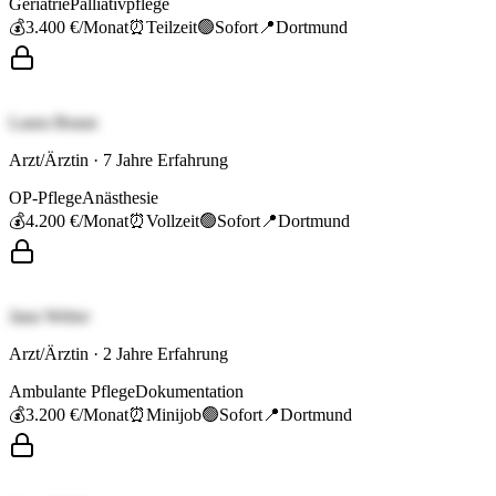
Geriatrie
Palliativpflege
💰
3.400 €
/Monat
⏰
Teilzeit
🟢
Sofort
📍
Dortmund
Laura Braun
Arzt/Ärztin
·
7
Jahre Erfahrung
OP-Pflege
Anästhesie
💰
4.200 €
/Monat
⏰
Vollzeit
🟢
Sofort
📍
Dortmund
Jana Weber
Arzt/Ärztin
·
2
Jahre Erfahrung
Ambulante Pflege
Dokumentation
💰
3.200 €
/Monat
⏰
Minijob
🟢
Sofort
📍
Dortmund