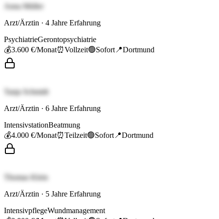
Anna Müller
Arzt/Ärztin
·
4
Jahre Erfahrung
Psychiatrie
Gerontopsychiatrie
💰
3.600 €
/Monat
⏰
Vollzeit
🟢
Sofort
📍
Dortmund
Tanja Schmidt
Arzt/Ärztin
·
6
Jahre Erfahrung
Intensivstation
Beatmung
💰
4.000 €
/Monat
⏰
Teilzeit
🟢
Sofort
📍
Dortmund
Thomas Klein
Arzt/Ärztin
·
5
Jahre Erfahrung
Intensivpflege
Wundmanagement