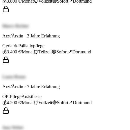
💰
3.800 €
/Monat
⏰
Vollzeit
🟢
Sofort
📍
Dortmund
Marco Richter
Arzt/Ärztin
·
3
Jahre Erfahrung
Geriatrie
Palliativpflege
💰
3.400 €
/Monat
⏰
Teilzeit
🟢
Sofort
📍
Dortmund
Laura Braun
Arzt/Ärztin
·
7
Jahre Erfahrung
OP-Pflege
Anästhesie
💰
4.200 €
/Monat
⏰
Vollzeit
🟢
Sofort
📍
Dortmund
Jana Weber