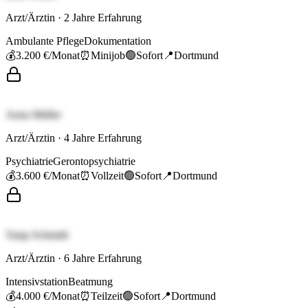
Arzt/Ärztin
·
2
Jahre Erfahrung
Ambulante Pflege
Dokumentation
💰
3.200 €
/Monat
⏰
Minijob
🟢
Sofort
📍
Dortmund
Anna Müller
Arzt/Ärztin
·
4
Jahre Erfahrung
Psychiatrie
Gerontopsychiatrie
💰
3.600 €
/Monat
⏰
Vollzeit
🟢
Sofort
📍
Dortmund
Tanja Schmidt
Arzt/Ärztin
·
6
Jahre Erfahrung
Intensivstation
Beatmung
💰
4.000 €
/Monat
⏰
Teilzeit
🟢
Sofort
📍
Dortmund