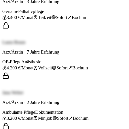
Arzt/Ärztin
·
3
Jahre Erfahrung
Geriatrie
Palliativpflege
💰
3.400 €
/Monat
⏰
Teilzeit
🟢
Sofort
📍
Bochum
Laura Braun
Arzt/Ärztin
·
7
Jahre Erfahrung
OP-Pflege
Anästhesie
💰
4.200 €
/Monat
⏰
Vollzeit
🟢
Sofort
📍
Bochum
Jana Weber
Arzt/Ärztin
·
2
Jahre Erfahrung
Ambulante Pflege
Dokumentation
💰
3.200 €
/Monat
⏰
Minijob
🟢
Sofort
📍
Bochum