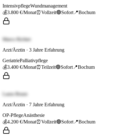
Intensivpflege
Wundmanagement
💰
3.800 €
/Monat
⏰
Vollzeit
🟢
Sofort
📍
Bochum
Marco Richter
Arzt/Ärztin
·
3
Jahre Erfahrung
Geriatrie
Palliativpflege
💰
3.400 €
/Monat
⏰
Teilzeit
🟢
Sofort
📍
Bochum
Laura Braun
Arzt/Ärztin
·
7
Jahre Erfahrung
OP-Pflege
Anästhesie
💰
4.200 €
/Monat
⏰
Vollzeit
🟢
Sofort
📍
Bochum