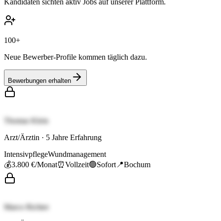
Kandidaten sichten aktiv Jobs auf unserer Plattform.
100+
Neue Bewerber-Profile kommen täglich dazu.
Bewerbungen erhalten
Thomas Klein
Arzt/Ärztin
·
5
Jahre Erfahrung
Intensivpflege
Wundmanagement
💰
3.800 €
/Monat
⏰
Vollzeit
🟢
Sofort
📍
Bochum
Marco Richter