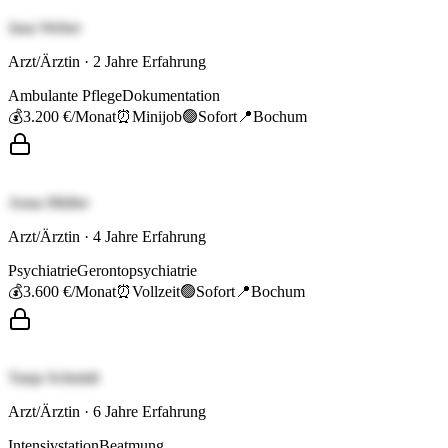
Jana Weber
Arzt/Ärztin
·
2
Jahre Erfahrung
Ambulante Pflege
Dokumentation
💰
3.200 €
/Monat
⏰
Minijob
🟢
Sofort
📍
Bochum
Anna Müller
Arzt/Ärztin
·
4
Jahre Erfahrung
Psychiatrie
Gerontopsychiatrie
💰
3.600 €
/Monat
⏰
Vollzeit
🟢
Sofort
📍
Bochum
Tanja Schmidt
Arzt/Ärztin
·
6
Jahre Erfahrung
Intensivstation
Beatmung