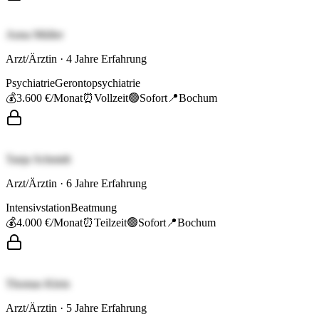
Anna Müller
Arzt/Ärztin
·
4
Jahre Erfahrung
Psychiatrie
Gerontopsychiatrie
💰
3.600 €
/Monat
⏰
Vollzeit
🟢
Sofort
📍
Bochum
Tanja Schmidt
Arzt/Ärztin
·
6
Jahre Erfahrung
Intensivstation
Beatmung
💰
4.000 €
/Monat
⏰
Teilzeit
🟢
Sofort
📍
Bochum
Thomas Klein
Arzt/Ärztin
·
5
Jahre Erfahrung