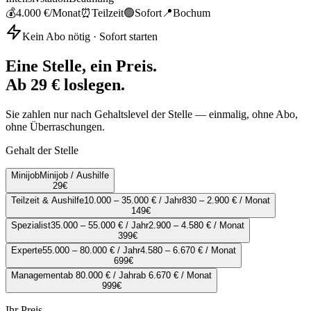
💰
4.000 €
/Monat
⏰
Teilzeit
🟢
Sofort
📍
Bochum
Kein Abo nötig · Sofort starten
Eine Stelle, ein Preis.
Ab 29 € loslegen.
Sie zahlen nur nach Gehaltslevel der Stelle — einmalig, ohne Abo,
ohne Überraschungen.
Gehalt der Stelle
Minijob
Minijob / Aushilfe
29
€
Teilzeit & Aushilfe
10.000 – 35.000 € / Jahr
830 – 2.900 € / Monat
149
€
Spezialist
35.000 – 55.000 € / Jahr
2.900 – 4.580 € / Monat
399
€
Experte
55.000 – 80.000 € / Jahr
4.580 – 6.670 € / Monat
699
€
Management
ab 80.000 € / Jahr
ab 6.670 € / Monat
999
€
Ihr Preis