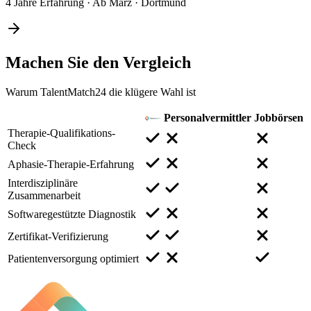
4 Jahre Erfahrung
·
Ab März
·
Dortmund
Machen Sie den
Vergleich
Warum TalentMatch24 die klügere Wahl ist
Personalvermittler
Jobbörsen
Therapie-Qualifikations-
Check
Aphasie-Therapie-Erfahrung
Interdisziplinäre
Zusammenarbeit
Softwaregestützte Diagnostik
Zertifikat-Verifizierung
Patientenversorgung optimiert