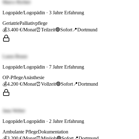
Marco Richter
Logopäde/Logopädin
·
3
Jahre Erfahrung
Geriatrie
Palliativpflege
💰
3.400 €
/Monat
⏰
Teilzeit
🟢
Sofort
📍
Dortmund
Laura Braun
Logopäde/Logopädin
·
7
Jahre Erfahrung
OP-Pflege
Anästhesie
💰
4.200 €
/Monat
⏰
Vollzeit
🟢
Sofort
📍
Dortmund
Jana Weber
Logopäde/Logopädin
·
2
Jahre Erfahrung
Ambulante Pflege
Dokumentation
💰
3.200 €
/Monat
⏰
Minijob
🟢
Sofort
📍
Dortmund