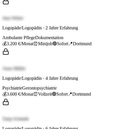
Jana Weber
Logopäde/Logopädin
·
2
Jahre Erfahrung
Ambulante Pflege
Dokumentation
💰
3.200 €
/Monat
⏰
Minijob
🟢
Sofort
📍
Dortmund
Anna Müller
Logopäde/Logopädin
·
4
Jahre Erfahrung
Psychiatrie
Gerontopsychiatrie
💰
3.600 €
/Monat
⏰
Vollzeit
🟢
Sofort
📍
Dortmund
Tanja Schmidt
Logopäde/Logopädin
·
6
Jahre Erfahrung