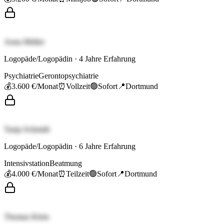
Anna Müller
Logopäde/Logopädin
·
4
Jahre Erfahrung
Psychiatrie
Gerontopsychiatrie
💰
3.600 €
/Monat
⏰
Vollzeit
🟢
Sofort
📍
Dortmund
Tanja Schmidt
Logopäde/Logopädin
·
6
Jahre Erfahrung
Intensivstation
Beatmung
💰
4.000 €
/Monat
⏰
Teilzeit
🟢
Sofort
📍
Dortmund
Thomas Klein