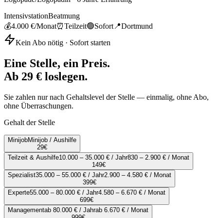
Intensivstation
Beatmung
💰
4.000 €
/Monat
⏰
Teilzeit
🟢
Sofort
📍
Dortmund
Kein Abo nötig · Sofort starten
Eine Stelle, ein Preis.
Ab 29 € loslegen.
Sie zahlen nur nach Gehaltslevel der Stelle — einmalig, ohne Abo,
ohne Überraschungen.
Gehalt der Stelle
Minijob
Minijob / Aushilfe
29
€
Teilzeit & Aushilfe
10.000 – 35.000 € / Jahr
830 – 2.900 € / Monat
149
€
Spezialist
35.000 – 55.000 € / Jahr
2.900 – 4.580 € / Monat
399
€
Experte
55.000 – 80.000 € / Jahr
4.580 – 6.670 € / Monat
699
€
Management
ab 80.000 € / Jahr
ab 6.670 € / Monat
999
€