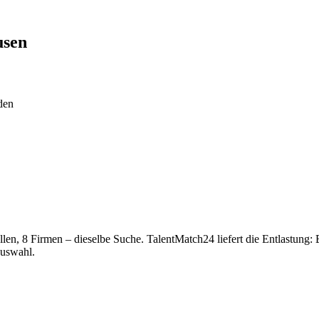
usen
den
ellen, 8 Firmen – dieselbe Suche. TalentMatch24 liefert die Entlastung
auswahl.