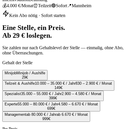
💰
4.000 €
/Monat
⏰
Teilzeit
🟢
Sofort
📍
Mannheim
Kein Abo nötig · Sofort starten
Eine Stelle, ein Preis.
Ab 29 € loslegen.
Sie zahlen nur nach Gehaltslevel der Stelle — einmalig, ohne Abo,
ohne Überraschungen.
Gehalt der Stelle
Minijob
Minijob / Aushilfe
29
€
Teilzeit & Aushilfe
10.000 – 35.000 € / Jahr
830 – 2.900 € / Monat
149
€
Spezialist
35.000 – 55.000 € / Jahr
2.900 – 4.580 € / Monat
399
€
Experte
55.000 – 80.000 € / Jahr
4.580 – 6.670 € / Monat
699
€
Management
ab 80.000 € / Jahr
ab 6.670 € / Monat
999
€
Ihr Preis