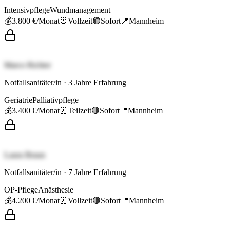
Intensivpflege
Wundmanagement
💰
3.800 €
/Monat
⏰
Vollzeit
🟢
Sofort
📍
Mannheim
Marco Richter
Notfallsanitäter/in
·
3
Jahre Erfahrung
Geriatrie
Palliativpflege
💰
3.400 €
/Monat
⏰
Teilzeit
🟢
Sofort
📍
Mannheim
Laura Braun
Notfallsanitäter/in
·
7
Jahre Erfahrung
OP-Pflege
Anästhesie
💰
4.200 €
/Monat
⏰
Vollzeit
🟢
Sofort
📍
Mannheim