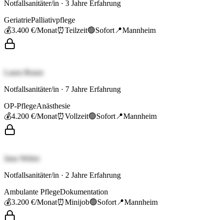
Notfallsanitäter/in
·
3
Jahre Erfahrung
Geriatrie
Palliativpflege
💰
3.400 €
/Monat
⏰
Teilzeit
🟢
Sofort
📍
Mannheim
Laura Braun
Notfallsanitäter/in
·
7
Jahre Erfahrung
OP-Pflege
Anästhesie
💰
4.200 €
/Monat
⏰
Vollzeit
🟢
Sofort
📍
Mannheim
Jana Weber
Notfallsanitäter/in
·
2
Jahre Erfahrung
Ambulante Pflege
Dokumentation
💰
3.200 €
/Monat
⏰
Minijob
🟢
Sofort
📍
Mannheim