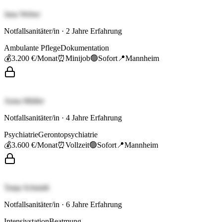
Jana Weber
Notfallsanitäter/in
·
2
Jahre Erfahrung
Ambulante Pflege
Dokumentation
💰
3.200 €
/Monat
⏰
Minijob
🟢
Sofort
📍
Mannheim
Anna Müller
Notfallsanitäter/in
·
4
Jahre Erfahrung
Psychiatrie
Gerontopsychiatrie
💰
3.600 €
/Monat
⏰
Vollzeit
🟢
Sofort
📍
Mannheim
Tanja Schmidt
Notfallsanitäter/in
·
6
Jahre Erfahrung
Intensivstation
Beatmung