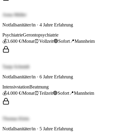
Anna Müller
Notfallsanitäter/in
·
4
Jahre Erfahrung
Psychiatrie
Gerontopsychiatrie
💰
3.600 €
/Monat
⏰
Vollzeit
🟢
Sofort
📍
Mannheim
Tanja Schmidt
Notfallsanitäter/in
·
6
Jahre Erfahrung
Intensivstation
Beatmung
💰
4.000 €
/Monat
⏰
Teilzeit
🟢
Sofort
📍
Mannheim
Thomas Klein
Notfallsanitäter/in
·
5
Jahre Erfahrung