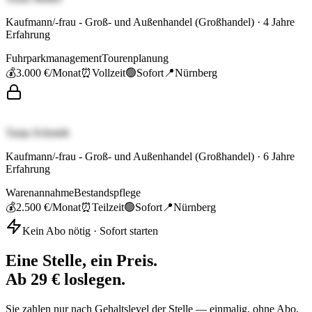
Kaufmann/-frau - Groß- und Außenhandel (Großhandel)
·
4
Jahre
Erfahrung
Fuhrparkmanagement
Tourenplanung
💰
3.000 €
/Monat
⏰
Vollzeit
🟢
Sofort
📍
Nürnberg
Tanja Schmidt
Kaufmann/-frau - Groß- und Außenhandel (Großhandel)
·
6
Jahre
Erfahrung
Warenannahme
Bestandspflege
💰
2.500 €
/Monat
⏰
Teilzeit
🟢
Sofort
📍
Nürnberg
Kein Abo nötig · Sofort starten
Eine Stelle, ein Preis.
Ab 29 € loslegen.
Sie zahlen nur nach Gehaltslevel der Stelle — einmalig, ohne Abo,