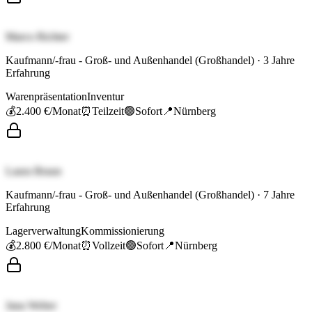
Marco Richter
Kaufmann/-frau - Groß- und Außenhandel (Großhandel)
·
3
Jahre
Erfahrung
Warenpräsentation
Inventur
💰
2.400 €
/Monat
⏰
Teilzeit
🟢
Sofort
📍
Nürnberg
Laura Braun
Kaufmann/-frau - Groß- und Außenhandel (Großhandel)
·
7
Jahre
Erfahrung
Lagerverwaltung
Kommissionierung
💰
2.800 €
/Monat
⏰
Vollzeit
🟢
Sofort
📍
Nürnberg
Jana Weber