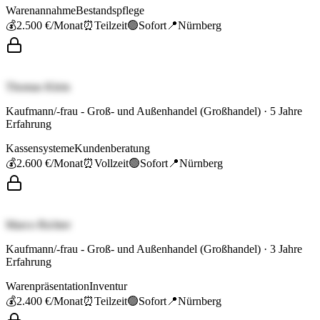
Warenannahme
Bestandspflege
💰
2.500 €
/Monat
⏰
Teilzeit
🟢
Sofort
📍
Nürnberg
Thomas Klein
Kaufmann/-frau - Groß- und Außenhandel (Großhandel)
·
5
Jahre
Erfahrung
Kassensysteme
Kundenberatung
💰
2.600 €
/Monat
⏰
Vollzeit
🟢
Sofort
📍
Nürnberg
Marco Richter
Kaufmann/-frau - Groß- und Außenhandel (Großhandel)
·
3
Jahre
Erfahrung
Warenpräsentation
Inventur
💰
2.400 €
/Monat
⏰
Teilzeit
🟢
Sofort
📍
Nürnberg