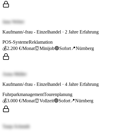
Jana Weber
Kaufmann/-frau - Einzelhandel
·
2
Jahre Erfahrung
POS-Systeme
Reklamation
💰
2.200 €
/Monat
⏰
Minijob
🟢
Sofort
📍
Nürnberg
Anna Müller
Kaufmann/-frau - Einzelhandel
·
4
Jahre Erfahrung
Fuhrparkmanagement
Tourenplanung
💰
3.000 €
/Monat
⏰
Vollzeit
🟢
Sofort
📍
Nürnberg
Tanja Schmidt