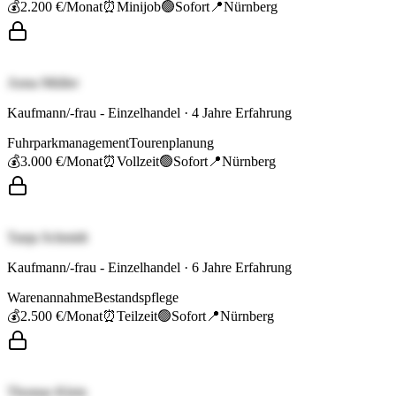
💰
2.200 €
/Monat
⏰
Minijob
🟢
Sofort
📍
Nürnberg
Anna Müller
Kaufmann/-frau - Einzelhandel
·
4
Jahre Erfahrung
Fuhrparkmanagement
Tourenplanung
💰
3.000 €
/Monat
⏰
Vollzeit
🟢
Sofort
📍
Nürnberg
Tanja Schmidt
Kaufmann/-frau - Einzelhandel
·
6
Jahre Erfahrung
Warenannahme
Bestandspflege
💰
2.500 €
/Monat
⏰
Teilzeit
🟢
Sofort
📍
Nürnberg
Thomas Klein