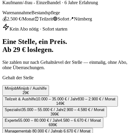
Kaufmann/-frau - Einzelhandel
·
6
Jahre Erfahrung
Warenannahme
Bestandspflege
💰
2.500 €
/Monat
⏰
Teilzeit
🟢
Sofort
📍
Nürnberg
Kein Abo nötig · Sofort starten
Eine Stelle, ein Preis.
Ab 29 € loslegen.
Sie zahlen nur nach Gehaltslevel der Stelle — einmalig, ohne Abo,
ohne Überraschungen.
Gehalt der Stelle
Minijob
Minijob / Aushilfe
29
€
Teilzeit & Aushilfe
10.000 – 35.000 € / Jahr
830 – 2.900 € / Monat
149
€
Spezialist
35.000 – 55.000 € / Jahr
2.900 – 4.580 € / Monat
399
€
Experte
55.000 – 80.000 € / Jahr
4.580 – 6.670 € / Monat
699
€
Management
ab 80.000 € / Jahr
ab 6.670 € / Monat