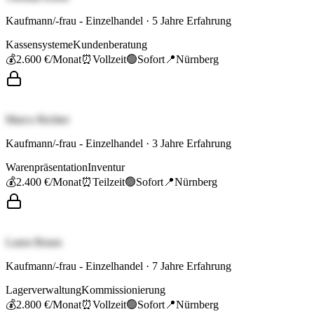
Kaufmann/-frau - Einzelhandel
·
5
Jahre Erfahrung
Kassensysteme
Kundenberatung
💰
2.600 €
/Monat
⏰
Vollzeit
🟢
Sofort
📍
Nürnberg
Marco Richter
Kaufmann/-frau - Einzelhandel
·
3
Jahre Erfahrung
Warenpräsentation
Inventur
💰
2.400 €
/Monat
⏰
Teilzeit
🟢
Sofort
📍
Nürnberg
Laura Braun
Kaufmann/-frau - Einzelhandel
·
7
Jahre Erfahrung
Lagerverwaltung
Kommissionierung
💰
2.800 €
/Monat
⏰
Vollzeit
🟢
Sofort
📍
Nürnberg