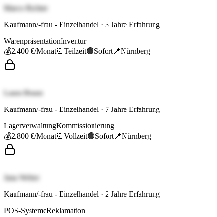
Marco Richter
Kaufmann/-frau - Einzelhandel
·
3
Jahre Erfahrung
Warenpräsentation
Inventur
💰
2.400 €
/Monat
⏰
Teilzeit
🟢
Sofort
📍
Nürnberg
Laura Braun
Kaufmann/-frau - Einzelhandel
·
7
Jahre Erfahrung
Lagerverwaltung
Kommissionierung
💰
2.800 €
/Monat
⏰
Vollzeit
🟢
Sofort
📍
Nürnberg
Jana Weber
Kaufmann/-frau - Einzelhandel
·
2
Jahre Erfahrung
POS-Systeme
Reklamation