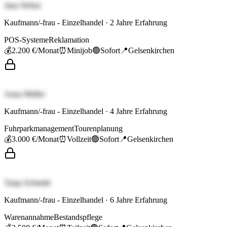
Jana Weber
Kaufmann/-frau - Einzelhandel
·
2
Jahre Erfahrung
POS-Systeme
Reklamation
💰
2.200 €
/Monat
⏰
Minijob
🟢
Sofort
📍
Gelsenkirchen
Anna Müller
Kaufmann/-frau - Einzelhandel
·
4
Jahre Erfahrung
Fuhrparkmanagement
Tourenplanung
💰
3.000 €
/Monat
⏰
Vollzeit
🟢
Sofort
📍
Gelsenkirchen
Tanja Schmidt
Kaufmann/-frau - Einzelhandel
·
6
Jahre Erfahrung
Warenannahme
Bestandspflege