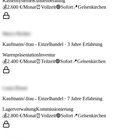
Kassensysteme
Kundenberatung
💰
2.600 €
/Monat
⏰
Vollzeit
🟢
Sofort
📍
Gelsenkirchen
Marco Richter
Kaufmann/-frau - Einzelhandel
·
3
Jahre Erfahrung
Warenpräsentation
Inventur
💰
2.400 €
/Monat
⏰
Teilzeit
🟢
Sofort
📍
Gelsenkirchen
Laura Braun
Kaufmann/-frau - Einzelhandel
·
7
Jahre Erfahrung
Lagerverwaltung
Kommissionierung
💰
2.800 €
/Monat
⏰
Vollzeit
🟢
Sofort
📍
Gelsenkirchen