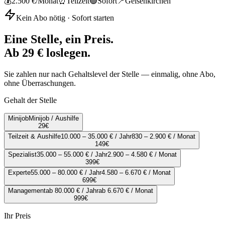
💰
2.500 €
/Monat
⏰
Teilzeit
🟢
Sofort
📍
Gelsenkirchen
Kein Abo nötig · Sofort starten
Eine Stelle, ein Preis.
Ab 29 € loslegen.
Sie zahlen nur nach Gehaltslevel der Stelle — einmalig, ohne Abo,
ohne Überraschungen.
Gehalt der Stelle
Minijob
Minijob / Aushilfe
29
€
Teilzeit & Aushilfe
10.000 – 35.000 € / Jahr
830 – 2.900 € / Monat
149
€
Spezialist
35.000 – 55.000 € / Jahr
2.900 – 4.580 € / Monat
399
€
Experte
55.000 – 80.000 € / Jahr
4.580 – 6.670 € / Monat
699
€
Management
ab 80.000 € / Jahr
ab 6.670 € / Monat
999
€
Ihr Preis