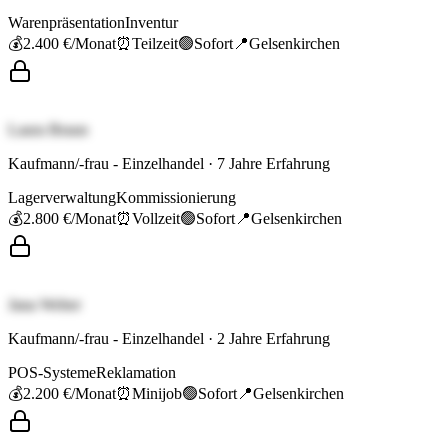
Warenpräsentation
Inventur
💰
2.400 €
/Monat
⏰
Teilzeit
🟢
Sofort
📍
Gelsenkirchen
Laura Braun
Kaufmann/-frau - Einzelhandel
·
7
Jahre Erfahrung
Lagerverwaltung
Kommissionierung
💰
2.800 €
/Monat
⏰
Vollzeit
🟢
Sofort
📍
Gelsenkirchen
Jana Weber
Kaufmann/-frau - Einzelhandel
·
2
Jahre Erfahrung
POS-Systeme
Reklamation
💰
2.200 €
/Monat
⏰
Minijob
🟢
Sofort
📍
Gelsenkirchen