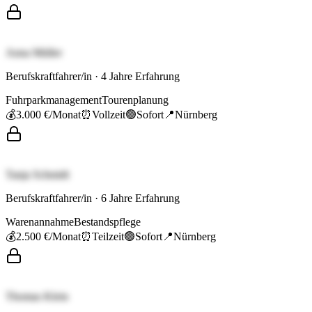
Anna Müller
Berufskraftfahrer/in
·
4
Jahre Erfahrung
Fuhrparkmanagement
Tourenplanung
💰
3.000 €
/Monat
⏰
Vollzeit
🟢
Sofort
📍
Nürnberg
Tanja Schmidt
Berufskraftfahrer/in
·
6
Jahre Erfahrung
Warenannahme
Bestandspflege
💰
2.500 €
/Monat
⏰
Teilzeit
🟢
Sofort
📍
Nürnberg
Thomas Klein