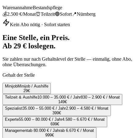
Warenannahme
Bestandspflege
💰
2.500 €
/Monat
⏰
Teilzeit
🟢
Sofort
📍
Nürnberg
Kein Abo nötig · Sofort starten
Eine Stelle, ein Preis.
Ab 29 € loslegen.
Sie zahlen nur nach Gehaltslevel der Stelle — einmalig, ohne Abo,
ohne Überraschungen.
Gehalt der Stelle
Minijob
Minijob / Aushilfe
29
€
Teilzeit & Aushilfe
10.000 – 35.000 € / Jahr
830 – 2.900 € / Monat
149
€
Spezialist
35.000 – 55.000 € / Jahr
2.900 – 4.580 € / Monat
399
€
Experte
55.000 – 80.000 € / Jahr
4.580 – 6.670 € / Monat
699
€
Management
ab 80.000 € / Jahr
ab 6.670 € / Monat
999
€