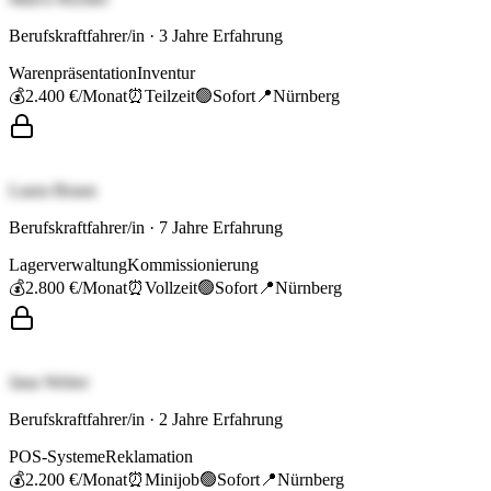
Berufskraftfahrer/in
·
3
Jahre Erfahrung
Warenpräsentation
Inventur
💰
2.400 €
/Monat
⏰
Teilzeit
🟢
Sofort
📍
Nürnberg
Laura Braun
Berufskraftfahrer/in
·
7
Jahre Erfahrung
Lagerverwaltung
Kommissionierung
💰
2.800 €
/Monat
⏰
Vollzeit
🟢
Sofort
📍
Nürnberg
Jana Weber
Berufskraftfahrer/in
·
2
Jahre Erfahrung
POS-Systeme
Reklamation
💰
2.200 €
/Monat
⏰
Minijob
🟢
Sofort
📍
Nürnberg