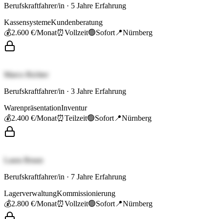
Berufskraftfahrer/in
·
5
Jahre Erfahrung
Kassensysteme
Kundenberatung
💰
2.600 €
/Monat
⏰
Vollzeit
🟢
Sofort
📍
Nürnberg
Marco Richter
Berufskraftfahrer/in
·
3
Jahre Erfahrung
Warenpräsentation
Inventur
💰
2.400 €
/Monat
⏰
Teilzeit
🟢
Sofort
📍
Nürnberg
Laura Braun
Berufskraftfahrer/in
·
7
Jahre Erfahrung
Lagerverwaltung
Kommissionierung
💰
2.800 €
/Monat
⏰
Vollzeit
🟢
Sofort
📍
Nürnberg