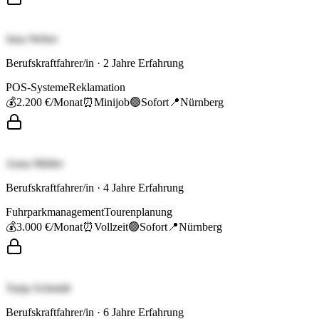
Jana Weber
Berufskraftfahrer/in
·
2
Jahre Erfahrung
POS-Systeme
Reklamation
💰
2.200 €
/Monat
⏰
Minijob
🟢
Sofort
📍
Nürnberg
Anna Müller
Berufskraftfahrer/in
·
4
Jahre Erfahrung
Fuhrparkmanagement
Tourenplanung
💰
3.000 €
/Monat
⏰
Vollzeit
🟢
Sofort
📍
Nürnberg
Tanja Schmidt
Berufskraftfahrer/in
·
6
Jahre Erfahrung