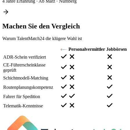
4 Jahre Erfahrung
·
Ab März
·
Nürnberg
Machen Sie den
Vergleich
Warum TalentMatch24 die klügere Wahl ist
Personalvermittler
Jobbörsen
ADR-Schein verifiziert
CE-Führerscheinklasse
geprüft
Schichtmodell-Matching
Routenplanungskompetenz
Fahrer für Spedition
Telematik-Kenntnisse