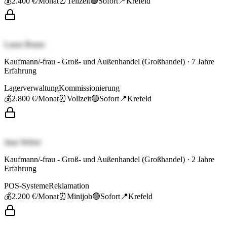
💰
2.400 €
/Monat
⏰
Teilzeit
🟢
Sofort
📍
Krefeld
Laura Braun
Kaufmann/-frau - Groß- und Außenhandel (Großhandel)
·
7
Jahre
Erfahrung
Lagerverwaltung
Kommissionierung
💰
2.800 €
/Monat
⏰
Vollzeit
🟢
Sofort
📍
Krefeld
Jana Weber
Kaufmann/-frau - Groß- und Außenhandel (Großhandel)
·
2
Jahre
Erfahrung
POS-Systeme
Reklamation
💰
2.200 €
/Monat
⏰
Minijob
🟢
Sofort
📍
Krefeld