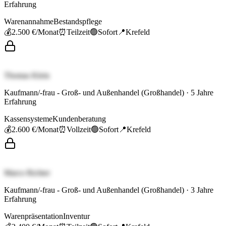
Erfahrung
Warenannahme
Bestandspflege
💰
2.500 €
/Monat
⏰
Teilzeit
🟢
Sofort
📍
Krefeld
Thomas Klein
Kaufmann/-frau - Groß- und Außenhandel (Großhandel)
·
5
Jahre
Erfahrung
Kassensysteme
Kundenberatung
💰
2.600 €
/Monat
⏰
Vollzeit
🟢
Sofort
📍
Krefeld
Marco Richter
Kaufmann/-frau - Groß- und Außenhandel (Großhandel)
·
3
Jahre
Erfahrung
Warenpräsentation
Inventur