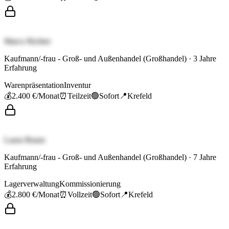
Marco Richter
Kaufmann/-frau - Groß- und Außenhandel (Großhandel)
·
3
Jahre
Erfahrung
Warenpräsentation
Inventur
💰
2.400 €
/Monat
⏰
Teilzeit
🟢
Sofort
📍
Krefeld
Laura Braun
Kaufmann/-frau - Groß- und Außenhandel (Großhandel)
·
7
Jahre
Erfahrung
Lagerverwaltung
Kommissionierung
💰
2.800 €
/Monat
⏰
Vollzeit
🟢
Sofort
📍
Krefeld