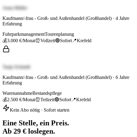
Anna Müller
Kaufmann/-frau - Groß- und Außenhandel (Großhandel)
·
4
Jahre
Erfahrung
Fuhrparkmanagement
Tourenplanung
💰
3.000 €
/Monat
⏰
Vollzeit
🟢
Sofort
📍
Krefeld
Tanja Schmidt
Kaufmann/-frau - Groß- und Außenhandel (Großhandel)
·
6
Jahre
Erfahrung
Warenannahme
Bestandspflege
💰
2.500 €
/Monat
⏰
Teilzeit
🟢
Sofort
📍
Krefeld
Kein Abo nötig · Sofort starten
Eine Stelle, ein Preis.
Ab 29 € loslegen.