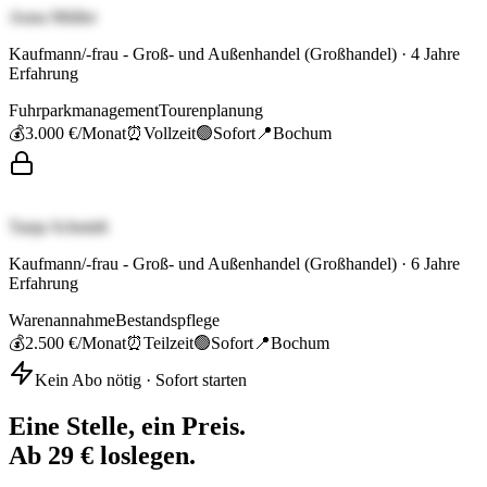
Anna Müller
Kaufmann/-frau - Groß- und Außenhandel (Großhandel)
·
4
Jahre
Erfahrung
Fuhrparkmanagement
Tourenplanung
💰
3.000 €
/Monat
⏰
Vollzeit
🟢
Sofort
📍
Bochum
Tanja Schmidt
Kaufmann/-frau - Groß- und Außenhandel (Großhandel)
·
6
Jahre
Erfahrung
Warenannahme
Bestandspflege
💰
2.500 €
/Monat
⏰
Teilzeit
🟢
Sofort
📍
Bochum
Kein Abo nötig · Sofort starten
Eine Stelle, ein Preis.
Ab 29 € loslegen.