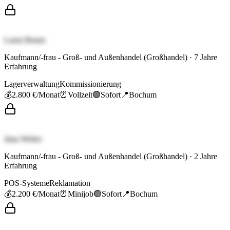
Laura Braun
Kaufmann/-frau - Groß- und Außenhandel (Großhandel)
·
7
Jahre
Erfahrung
Lagerverwaltung
Kommissionierung
💰
2.800 €
/Monat
⏰
Vollzeit
🟢
Sofort
📍
Bochum
Jana Weber
Kaufmann/-frau - Groß- und Außenhandel (Großhandel)
·
2
Jahre
Erfahrung
POS-Systeme
Reklamation
💰
2.200 €
/Monat
⏰
Minijob
🟢
Sofort
📍
Bochum