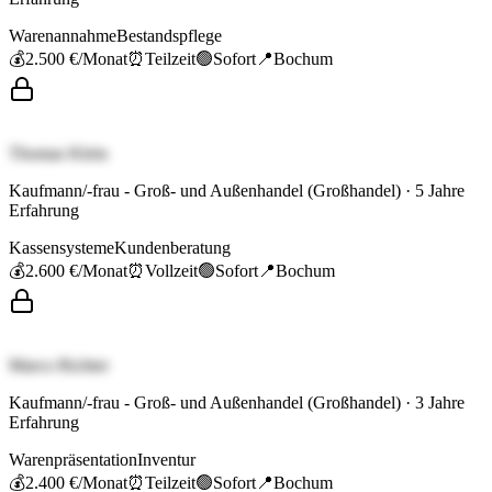
Warenannahme
Bestandspflege
💰
2.500 €
/Monat
⏰
Teilzeit
🟢
Sofort
📍
Bochum
Thomas Klein
Kaufmann/-frau - Groß- und Außenhandel (Großhandel)
·
5
Jahre
Erfahrung
Kassensysteme
Kundenberatung
💰
2.600 €
/Monat
⏰
Vollzeit
🟢
Sofort
📍
Bochum
Marco Richter
Kaufmann/-frau - Groß- und Außenhandel (Großhandel)
·
3
Jahre
Erfahrung
Warenpräsentation
Inventur
💰
2.400 €
/Monat
⏰
Teilzeit
🟢
Sofort
📍
Bochum