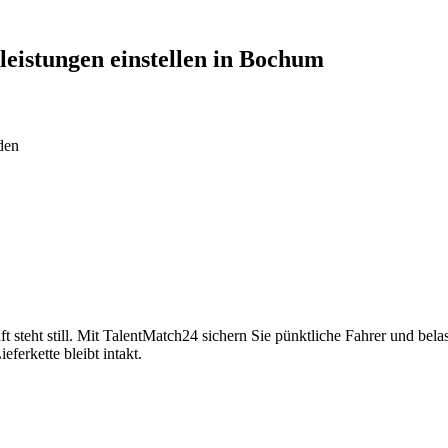
tleistungen
einstellen in
Bochum
den
t steht still. Mit TalentMatch24 sichern Sie pünktliche Fahrer und bel
eferkette bleibt intakt.