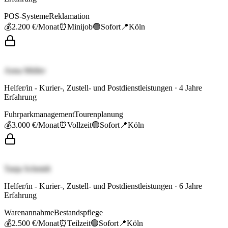
POS-Systeme
Reklamation
💰
2.200 €
/Monat
⏰
Minijob
🟢
Sofort
📍
Köln
Anna Müller
Helfer/in - Kurier-, Zustell- und Postdienstleistungen
·
4
Jahre
Erfahrung
Fuhrparkmanagement
Tourenplanung
💰
3.000 €
/Monat
⏰
Vollzeit
🟢
Sofort
📍
Köln
Tanja Schmidt
Helfer/in - Kurier-, Zustell- und Postdienstleistungen
·
6
Jahre
Erfahrung
Warenannahme
Bestandspflege
💰
2.500 €
/Monat
⏰
Teilzeit
🟢
Sofort
📍
Köln