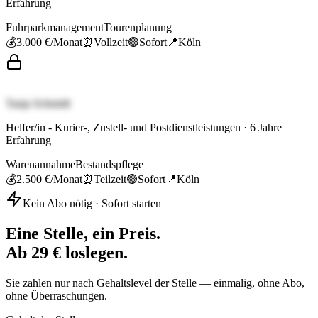
Erfahrung
Fuhrparkmanagement
Tourenplanung
💰
3.000 €
/Monat
⏰
Vollzeit
🟢
Sofort
📍
Köln
Tanja Schmidt
Helfer/in - Kurier-, Zustell- und Postdienstleistungen
·
6
Jahre
Erfahrung
Warenannahme
Bestandspflege
💰
2.500 €
/Monat
⏰
Teilzeit
🟢
Sofort
📍
Köln
Kein Abo nötig · Sofort starten
Eine Stelle, ein Preis.
Ab 29 € loslegen.
Sie zahlen nur nach Gehaltslevel der Stelle — einmalig, ohne Abo,
ohne Überraschungen.