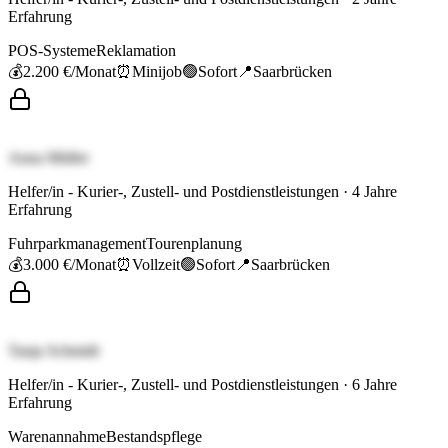
Erfahrung
POS-Systeme
Reklamation
💰
2.200 €
/Monat
⏰
Minijob
🟢
Sofort
📍
Saarbrücken
Anna Müller
Helfer/in - Kurier-, Zustell- und Postdienstleistungen
·
4
Jahre
Erfahrung
Fuhrparkmanagement
Tourenplanung
💰
3.000 €
/Monat
⏰
Vollzeit
🟢
Sofort
📍
Saarbrücken
Tanja Schmidt
Helfer/in - Kurier-, Zustell- und Postdienstleistungen
·
6
Jahre
Erfahrung
Warenannahme
Bestandspflege