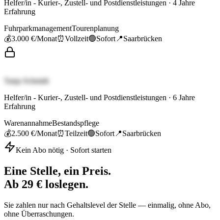
Helfer/in - Kurier-, Zustell- und Postdienstleistungen
·
4
Jahre
Erfahrung
Fuhrparkmanagement
Tourenplanung
💰
3.000 €
/Monat
⏰
Vollzeit
🟢
Sofort
📍
Saarbrücken
Tanja Schmidt
Helfer/in - Kurier-, Zustell- und Postdienstleistungen
·
6
Jahre
Erfahrung
Warenannahme
Bestandspflege
💰
2.500 €
/Monat
⏰
Teilzeit
🟢
Sofort
📍
Saarbrücken
Kein Abo nötig · Sofort starten
Eine Stelle, ein Preis.
Ab 29 € loslegen.
Sie zahlen nur nach Gehaltslevel der Stelle — einmalig, ohne Abo,
ohne Überraschungen.