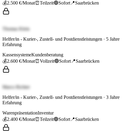
💰
2.500 €
/Monat
⏰
Teilzeit
🟢
Sofort
📍
Saarbrücken
Thomas Klein
Helfer/in - Kurier-, Zustell- und Postdienstleistungen
·
5
Jahre
Erfahrung
Kassensysteme
Kundenberatung
💰
2.600 €
/Monat
⏰
Vollzeit
🟢
Sofort
📍
Saarbrücken
Marco Richter
Helfer/in - Kurier-, Zustell- und Postdienstleistungen
·
3
Jahre
Erfahrung
Warenpräsentation
Inventur
💰
2.400 €
/Monat
⏰
Teilzeit
🟢
Sofort
📍
Saarbrücken