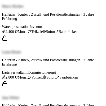
Marco Richter
Helfer/in - Kurier-, Zustell- und Postdienstleistungen
·
3
Jahre
Erfahrung
Warenpräsentation
Inventur
💰
2.400 €
/Monat
⏰
Teilzeit
🟢
Sofort
📍
Saarbrücken
Laura Braun
Helfer/in - Kurier-, Zustell- und Postdienstleistungen
·
7
Jahre
Erfahrung
Lagerverwaltung
Kommissionierung
💰
2.800 €
/Monat
⏰
Vollzeit
🟢
Sofort
📍
Saarbrücken
Jana Weber
Helfer/in - Kurier-, Zustell- und Postdienstleistungen
·
2
Jahre