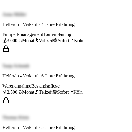
Anna Müller
Helfer/in - Verkauf
·
4
Jahre Erfahrung
Fuhrparkmanagement
Tourenplanung
💰
3.000 €
/Monat
⏰
Vollzeit
🟢
Sofort
📍
Köln
Tanja Schmidt
Helfer/in - Verkauf
·
6
Jahre Erfahrung
Warenannahme
Bestandspflege
💰
2.500 €
/Monat
⏰
Teilzeit
🟢
Sofort
📍
Köln
Thomas Klein
Helfer/in - Verkauf
·
5
Jahre Erfahrung