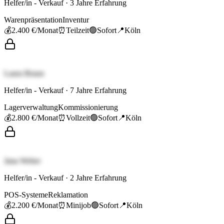
Helfer/in - Verkauf
·
3
Jahre Erfahrung
Warenpräsentation
Inventur
💰
2.400 €
/Monat
⏰
Teilzeit
🟢
Sofort
📍
Köln
Laura Braun
Helfer/in - Verkauf
·
7
Jahre Erfahrung
Lagerverwaltung
Kommissionierung
💰
2.800 €
/Monat
⏰
Vollzeit
🟢
Sofort
📍
Köln
Jana Weber
Helfer/in - Verkauf
·
2
Jahre Erfahrung
POS-Systeme
Reklamation
💰
2.200 €
/Monat
⏰
Minijob
🟢
Sofort
📍
Köln