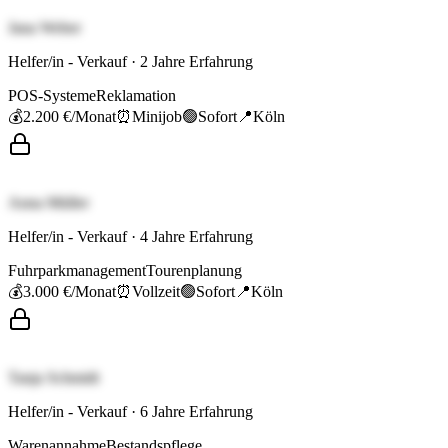
Jana Weber
Helfer/in - Verkauf
·
2
Jahre Erfahrung
POS-Systeme
Reklamation
💰
2.200 €
/Monat
⏰
Minijob
🟢
Sofort
📍
Köln
Anna Müller
Helfer/in - Verkauf
·
4
Jahre Erfahrung
Fuhrparkmanagement
Tourenplanung
💰
3.000 €
/Monat
⏰
Vollzeit
🟢
Sofort
📍
Köln
Tanja Schmidt
Helfer/in - Verkauf
·
6
Jahre Erfahrung
Warenannahme
Bestandspflege