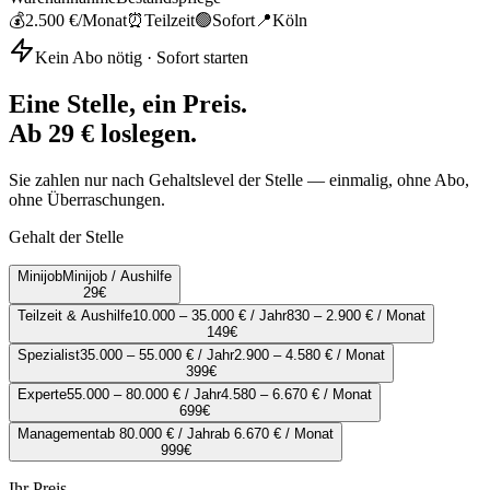
💰
2.500 €
/Monat
⏰
Teilzeit
🟢
Sofort
📍
Köln
Kein Abo nötig · Sofort starten
Eine Stelle, ein Preis.
Ab 29 € loslegen.
Sie zahlen nur nach Gehaltslevel der Stelle — einmalig, ohne Abo,
ohne Überraschungen.
Gehalt der Stelle
Minijob
Minijob / Aushilfe
29
€
Teilzeit & Aushilfe
10.000 – 35.000 € / Jahr
830 – 2.900 € / Monat
149
€
Spezialist
35.000 – 55.000 € / Jahr
2.900 – 4.580 € / Monat
399
€
Experte
55.000 – 80.000 € / Jahr
4.580 – 6.670 € / Monat
699
€
Management
ab 80.000 € / Jahr
ab 6.670 € / Monat
999
€
Ihr Preis