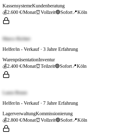
Kassensysteme
Kundenberatung
💰
2.600 €
/Monat
⏰
Vollzeit
🟢
Sofort
📍
Köln
Marco Richter
Helfer/in - Verkauf
·
3
Jahre Erfahrung
Warenpräsentation
Inventur
💰
2.400 €
/Monat
⏰
Teilzeit
🟢
Sofort
📍
Köln
Laura Braun
Helfer/in - Verkauf
·
7
Jahre Erfahrung
Lagerverwaltung
Kommissionierung
💰
2.800 €
/Monat
⏰
Vollzeit
🟢
Sofort
📍
Köln