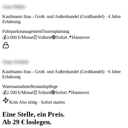
Anna Müller
Kaufmann/-frau - Groß- und Außenhandel (Großhandel)
·
4
Jahre
Erfahrung
Fuhrparkmanagement
Tourenplanung
💰
3.000 €
/Monat
⏰
Vollzeit
🟢
Sofort
📍
Hannover
Tanja Schmidt
Kaufmann/-frau - Groß- und Außenhandel (Großhandel)
·
6
Jahre
Erfahrung
Warenannahme
Bestandspflege
💰
2.500 €
/Monat
⏰
Teilzeit
🟢
Sofort
📍
Hannover
Kein Abo nötig · Sofort starten
Eine Stelle, ein Preis.
Ab 29 € loslegen.