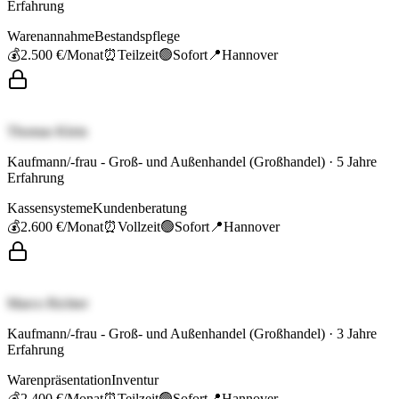
Erfahrung
Warenannahme
Bestandspflege
💰
2.500 €
/Monat
⏰
Teilzeit
🟢
Sofort
📍
Hannover
Thomas Klein
Kaufmann/-frau - Groß- und Außenhandel (Großhandel)
·
5
Jahre
Erfahrung
Kassensysteme
Kundenberatung
💰
2.600 €
/Monat
⏰
Vollzeit
🟢
Sofort
📍
Hannover
Marco Richter
Kaufmann/-frau - Groß- und Außenhandel (Großhandel)
·
3
Jahre
Erfahrung
Warenpräsentation
Inventur
💰
2.400 €
/Monat
⏰
Teilzeit
🟢
Sofort
📍
Hannover