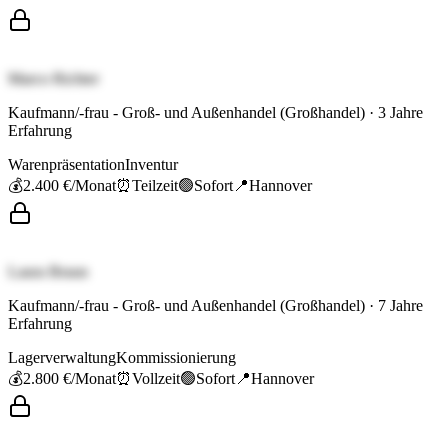
Marco Richter
Kaufmann/-frau - Groß- und Außenhandel (Großhandel)
·
3
Jahre
Erfahrung
Warenpräsentation
Inventur
💰
2.400 €
/Monat
⏰
Teilzeit
🟢
Sofort
📍
Hannover
Laura Braun
Kaufmann/-frau - Groß- und Außenhandel (Großhandel)
·
7
Jahre
Erfahrung
Lagerverwaltung
Kommissionierung
💰
2.800 €
/Monat
⏰
Vollzeit
🟢
Sofort
📍
Hannover