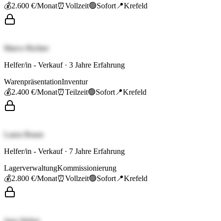
💰
2.600 €
/Monat
⏰
Vollzeit
🟢
Sofort
📍
Krefeld
Marco Richter
Helfer/in - Verkauf
·
3
Jahre Erfahrung
Warenpräsentation
Inventur
💰
2.400 €
/Monat
⏰
Teilzeit
🟢
Sofort
📍
Krefeld
Laura Braun
Helfer/in - Verkauf
·
7
Jahre Erfahrung
Lagerverwaltung
Kommissionierung
💰
2.800 €
/Monat
⏰
Vollzeit
🟢
Sofort
📍
Krefeld
Jana Weber