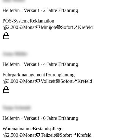
Helfer/in - Verkauf
·
2
Jahre Erfahrung
POS-Systeme
Reklamation
💰
2.200 €
/Monat
⏰
Minijob
🟢
Sofort
📍
Krefeld
Anna Müller
Helfer/in - Verkauf
·
4
Jahre Erfahrung
Fuhrparkmanagement
Tourenplanung
💰
3.000 €
/Monat
⏰
Vollzeit
🟢
Sofort
📍
Krefeld
Tanja Schmidt
Helfer/in - Verkauf
·
6
Jahre Erfahrung
Warenannahme
Bestandspflege
💰
2.500 €
/Monat
⏰
Teilzeit
🟢
Sofort
📍
Krefeld