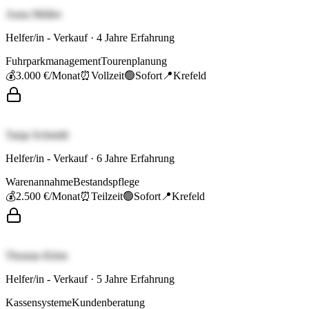
Anna Müller
Helfer/in - Verkauf
·
4
Jahre Erfahrung
Fuhrparkmanagement
Tourenplanung
💰
3.000 €
/Monat
⏰
Vollzeit
🟢
Sofort
📍
Krefeld
Tanja Schmidt
Helfer/in - Verkauf
·
6
Jahre Erfahrung
Warenannahme
Bestandspflege
💰
2.500 €
/Monat
⏰
Teilzeit
🟢
Sofort
📍
Krefeld
Thomas Klein
Helfer/in - Verkauf
·
5
Jahre Erfahrung
Kassensysteme
Kundenberatung