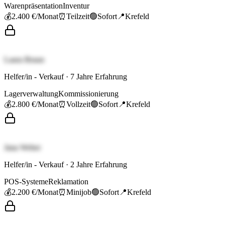
Warenpräsentation
Inventur
💰
2.400 €
/Monat
⏰
Teilzeit
🟢
Sofort
📍
Krefeld
Laura Braun
Helfer/in - Verkauf
·
7
Jahre Erfahrung
Lagerverwaltung
Kommissionierung
💰
2.800 €
/Monat
⏰
Vollzeit
🟢
Sofort
📍
Krefeld
Jana Weber
Helfer/in - Verkauf
·
2
Jahre Erfahrung
POS-Systeme
Reklamation
💰
2.200 €
/Monat
⏰
Minijob
🟢
Sofort
📍
Krefeld