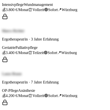
Intensivpflege
Wundmanagement
💰
3.800 €
/Monat
⏰
Vollzeit
🟢
Sofort
📍
Würzburg
Marco Richter
Ergotherapeut/in
·
3
Jahre Erfahrung
Geriatrie
Palliativpflege
💰
3.400 €
/Monat
⏰
Teilzeit
🟢
Sofort
📍
Würzburg
Laura Braun
Ergotherapeut/in
·
7
Jahre Erfahrung
OP-Pflege
Anästhesie
💰
4.200 €
/Monat
⏰
Vollzeit
🟢
Sofort
📍
Würzburg