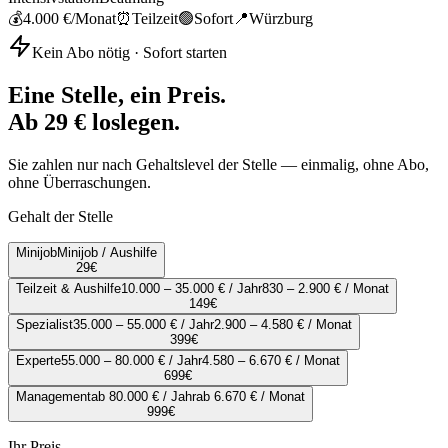
💰
4.000 €
/Monat
⏰
Teilzeit
🟢
Sofort
📍
Würzburg
Kein Abo nötig · Sofort starten
Eine Stelle, ein Preis.
Ab 29 € loslegen.
Sie zahlen nur nach Gehaltslevel der Stelle — einmalig, ohne Abo,
ohne Überraschungen.
Gehalt der Stelle
Minijob
Minijob / Aushilfe
29
€
Teilzeit & Aushilfe
10.000 – 35.000 € / Jahr
830 – 2.900 € / Monat
149
€
Spezialist
35.000 – 55.000 € / Jahr
2.900 – 4.580 € / Monat
399
€
Experte
55.000 – 80.000 € / Jahr
4.580 – 6.670 € / Monat
699
€
Management
ab 80.000 € / Jahr
ab 6.670 € / Monat
999
€
Ihr Preis