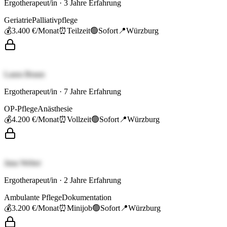
Ergotherapeut/in
·
3
Jahre Erfahrung
Geriatrie
Palliativpflege
💰
3.400 €
/Monat
⏰
Teilzeit
🟢
Sofort
📍
Würzburg
Laura Braun
Ergotherapeut/in
·
7
Jahre Erfahrung
OP-Pflege
Anästhesie
💰
4.200 €
/Monat
⏰
Vollzeit
🟢
Sofort
📍
Würzburg
Jana Weber
Ergotherapeut/in
·
2
Jahre Erfahrung
Ambulante Pflege
Dokumentation
💰
3.200 €
/Monat
⏰
Minijob
🟢
Sofort
📍
Würzburg