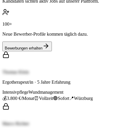
Kandidaten sichten aktiv Jobs auf unserer Plattform.
100+
Neue Bewerber-Profile kommen täglich dazu.
Bewerbungen erhalten
Thomas Klein
Ergotherapeut/in
·
5
Jahre Erfahrung
Intensivpflege
Wundmanagement
💰
3.800 €
/Monat
⏰
Vollzeit
🟢
Sofort
📍
Würzburg
Marco Richter