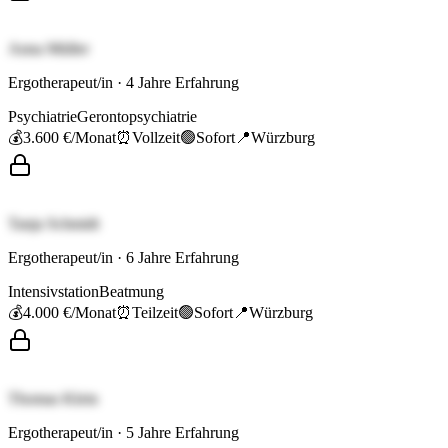
Anna Müller
Ergotherapeut/in
·
4
Jahre Erfahrung
Psychiatrie
Gerontopsychiatrie
💰
3.600 €
/Monat
⏰
Vollzeit
🟢
Sofort
📍
Würzburg
Tanja Schmidt
Ergotherapeut/in
·
6
Jahre Erfahrung
Intensivstation
Beatmung
💰
4.000 €
/Monat
⏰
Teilzeit
🟢
Sofort
📍
Würzburg
Thomas Klein
Ergotherapeut/in
·
5
Jahre Erfahrung