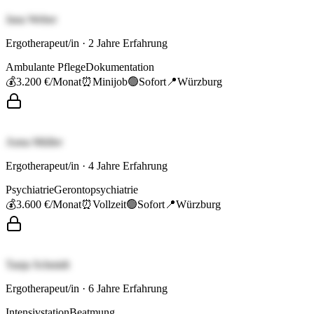
Jana Weber
Ergotherapeut/in
·
2
Jahre Erfahrung
Ambulante Pflege
Dokumentation
💰
3.200 €
/Monat
⏰
Minijob
🟢
Sofort
📍
Würzburg
Anna Müller
Ergotherapeut/in
·
4
Jahre Erfahrung
Psychiatrie
Gerontopsychiatrie
💰
3.600 €
/Monat
⏰
Vollzeit
🟢
Sofort
📍
Würzburg
Tanja Schmidt
Ergotherapeut/in
·
6
Jahre Erfahrung
Intensivstation
Beatmung