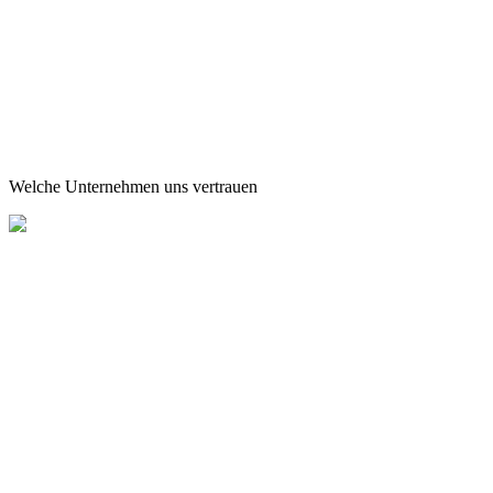
36k+
KI-Matches
Ø 78%
Match-Genauigkeit
149€
Einmalig, kein Abo
Welche Unternehmen uns vertrauen