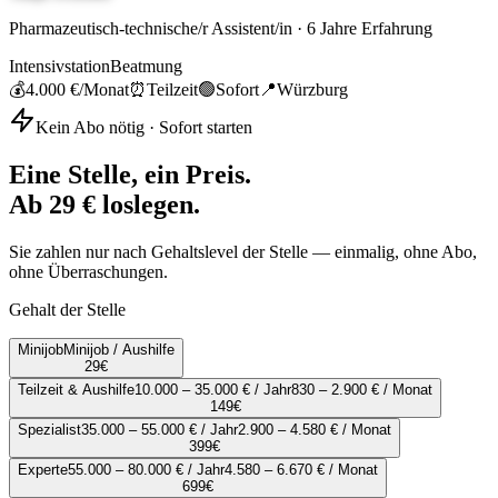
Pharmazeutisch-technische/r Assistent/in
·
6
Jahre Erfahrung
Intensivstation
Beatmung
💰
4.000 €
/Monat
⏰
Teilzeit
🟢
Sofort
📍
Würzburg
Kein Abo nötig · Sofort starten
Eine Stelle, ein Preis.
Ab 29 € loslegen.
Sie zahlen nur nach Gehaltslevel der Stelle — einmalig, ohne Abo,
ohne Überraschungen.
Gehalt der Stelle
Minijob
Minijob / Aushilfe
29
€
Teilzeit & Aushilfe
10.000 – 35.000 € / Jahr
830 – 2.900 € / Monat
149
€
Spezialist
35.000 – 55.000 € / Jahr
2.900 – 4.580 € / Monat
399
€
Experte
55.000 – 80.000 € / Jahr
4.580 – 6.670 € / Monat
699
€