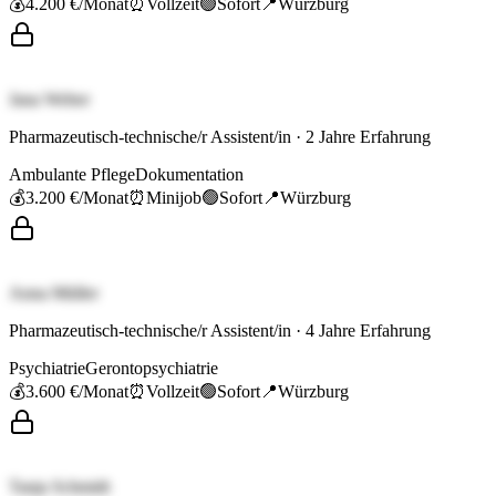
💰
4.200 €
/Monat
⏰
Vollzeit
🟢
Sofort
📍
Würzburg
Jana Weber
Pharmazeutisch-technische/r Assistent/in
·
2
Jahre Erfahrung
Ambulante Pflege
Dokumentation
💰
3.200 €
/Monat
⏰
Minijob
🟢
Sofort
📍
Würzburg
Anna Müller
Pharmazeutisch-technische/r Assistent/in
·
4
Jahre Erfahrung
Psychiatrie
Gerontopsychiatrie
💰
3.600 €
/Monat
⏰
Vollzeit
🟢
Sofort
📍
Würzburg
Tanja Schmidt