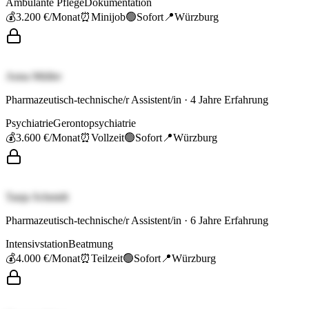
Ambulante Pflege
Dokumentation
💰
3.200 €
/Monat
⏰
Minijob
🟢
Sofort
📍
Würzburg
Anna Müller
Pharmazeutisch-technische/r Assistent/in
·
4
Jahre Erfahrung
Psychiatrie
Gerontopsychiatrie
💰
3.600 €
/Monat
⏰
Vollzeit
🟢
Sofort
📍
Würzburg
Tanja Schmidt
Pharmazeutisch-technische/r Assistent/in
·
6
Jahre Erfahrung
Intensivstation
Beatmung
💰
4.000 €
/Monat
⏰
Teilzeit
🟢
Sofort
📍
Würzburg