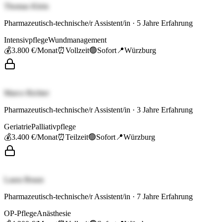
Thomas Klein
Pharmazeutisch-technische/r Assistent/in
·
5
Jahre Erfahrung
Intensivpflege
Wundmanagement
💰
3.800 €
/Monat
⏰
Vollzeit
🟢
Sofort
📍
Würzburg
Marco Richter
Pharmazeutisch-technische/r Assistent/in
·
3
Jahre Erfahrung
Geriatrie
Palliativpflege
💰
3.400 €
/Monat
⏰
Teilzeit
🟢
Sofort
📍
Würzburg
Laura Braun
Pharmazeutisch-technische/r Assistent/in
·
7
Jahre Erfahrung
OP-Pflege
Anästhesie