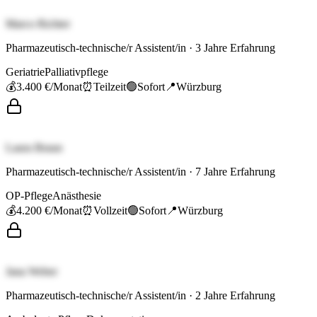
Marco Richter
Pharmazeutisch-technische/r Assistent/in
·
3
Jahre Erfahrung
Geriatrie
Palliativpflege
💰
3.400 €
/Monat
⏰
Teilzeit
🟢
Sofort
📍
Würzburg
Laura Braun
Pharmazeutisch-technische/r Assistent/in
·
7
Jahre Erfahrung
OP-Pflege
Anästhesie
💰
4.200 €
/Monat
⏰
Vollzeit
🟢
Sofort
📍
Würzburg
Jana Weber
Pharmazeutisch-technische/r Assistent/in
·
2
Jahre Erfahrung