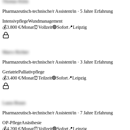
Thomas Klein
Pharmazeutisch-technische/r Assistent/in
·
5
Jahre Erfahrung
Intensivpflege
Wundmanagement
💰
3.800 €
/Monat
⏰
Vollzeit
🟢
Sofort
📍
Leipzig
Marco Richter
Pharmazeutisch-technische/r Assistent/in
·
3
Jahre Erfahrung
Geriatrie
Palliativpflege
💰
3.400 €
/Monat
⏰
Teilzeit
🟢
Sofort
📍
Leipzig
Laura Braun
Pharmazeutisch-technische/r Assistent/in
·
7
Jahre Erfahrung
OP-Pflege
Anästhesie
💰
4.200 €
/Monat
⏰
Vollzeit
🟢
Sofort
📍
Leipzig