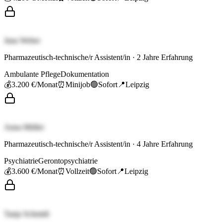
Jana Weber
Pharmazeutisch-technische/r Assistent/in
·
2
Jahre Erfahrung
Ambulante Pflege
Dokumentation
💰
3.200 €
/Monat
⏰
Minijob
🟢
Sofort
📍
Leipzig
Anna Müller
Pharmazeutisch-technische/r Assistent/in
·
4
Jahre Erfahrung
Psychiatrie
Gerontopsychiatrie
💰
3.600 €
/Monat
⏰
Vollzeit
🟢
Sofort
📍
Leipzig
Tanja Schmidt