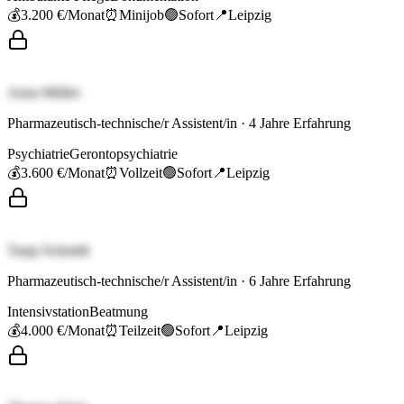
💰
3.200 €
/Monat
⏰
Minijob
🟢
Sofort
📍
Leipzig
Anna Müller
Pharmazeutisch-technische/r Assistent/in
·
4
Jahre Erfahrung
Psychiatrie
Gerontopsychiatrie
💰
3.600 €
/Monat
⏰
Vollzeit
🟢
Sofort
📍
Leipzig
Tanja Schmidt
Pharmazeutisch-technische/r Assistent/in
·
6
Jahre Erfahrung
Intensivstation
Beatmung
💰
4.000 €
/Monat
⏰
Teilzeit
🟢
Sofort
📍
Leipzig