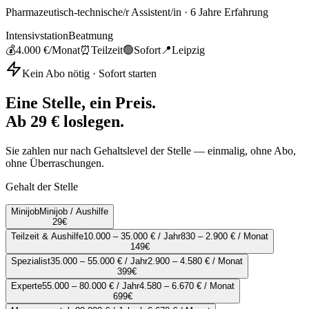
Pharmazeutisch-technische/r Assistent/in
·
6
Jahre Erfahrung
Intensivstation
Beatmung
💰
4.000 €
/Monat
⏰
Teilzeit
🟢
Sofort
📍
Leipzig
Kein Abo nötig · Sofort starten
Eine Stelle, ein Preis.
Ab 29 € loslegen.
Sie zahlen nur nach Gehaltslevel der Stelle — einmalig, ohne Abo,
ohne Überraschungen.
Gehalt der Stelle
Minijob
Minijob / Aushilfe
29
€
Teilzeit & Aushilfe
10.000 – 35.000 € / Jahr
830 – 2.900 € / Monat
149
€
Spezialist
35.000 – 55.000 € / Jahr
2.900 – 4.580 € / Monat
399
€
Experte
55.000 – 80.000 € / Jahr
4.580 – 6.670 € / Monat
699
€