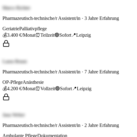
Marco Richter
Pharmazeutisch-technische/r Assistent/in
·
3
Jahre Erfahrung
Geriatrie
Palliativpflege
💰
3.400 €
/Monat
⏰
Teilzeit
🟢
Sofort
📍
Leipzig
Laura Braun
Pharmazeutisch-technische/r Assistent/in
·
7
Jahre Erfahrung
OP-Pflege
Anästhesie
💰
4.200 €
/Monat
⏰
Vollzeit
🟢
Sofort
📍
Leipzig
Jana Weber
Pharmazeutisch-technische/r Assistent/in
·
2
Jahre Erfahrung
Ambulante Pflege
Dokumentation