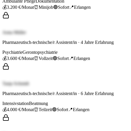
Ambulante Pflege
Dokumentation
💰
3.200 €
/Monat
⏰
Minijob
🟢
Sofort
📍
Erlangen
Anna Müller
Pharmazeutisch-technische/r Assistent/in
·
4
Jahre Erfahrung
Psychiatrie
Gerontopsychiatrie
💰
3.600 €
/Monat
⏰
Vollzeit
🟢
Sofort
📍
Erlangen
Tanja Schmidt
Pharmazeutisch-technische/r Assistent/in
·
6
Jahre Erfahrung
Intensivstation
Beatmung
💰
4.000 €
/Monat
⏰
Teilzeit
🟢
Sofort
📍
Erlangen