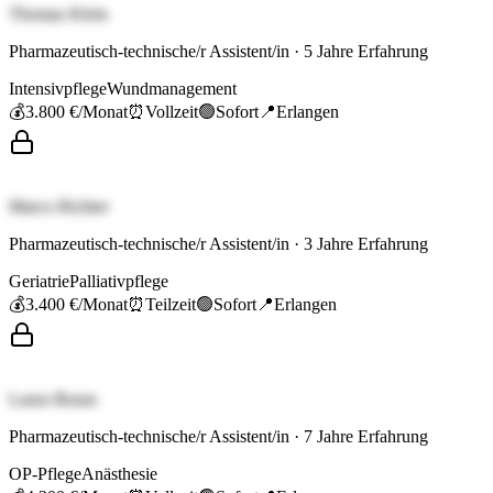
Thomas Klein
Pharmazeutisch-technische/r Assistent/in
·
5
Jahre Erfahrung
Intensivpflege
Wundmanagement
💰
3.800 €
/Monat
⏰
Vollzeit
🟢
Sofort
📍
Erlangen
Marco Richter
Pharmazeutisch-technische/r Assistent/in
·
3
Jahre Erfahrung
Geriatrie
Palliativpflege
💰
3.400 €
/Monat
⏰
Teilzeit
🟢
Sofort
📍
Erlangen
Laura Braun
Pharmazeutisch-technische/r Assistent/in
·
7
Jahre Erfahrung
OP-Pflege
Anästhesie