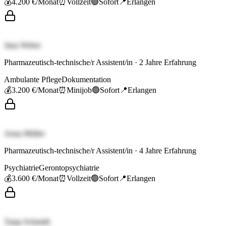
💰
4.200 €
/Monat
⏰
Vollzeit
🟢
Sofort
📍
Erlangen
Jana Weber
Pharmazeutisch-technische/r Assistent/in
·
2
Jahre Erfahrung
Ambulante Pflege
Dokumentation
💰
3.200 €
/Monat
⏰
Minijob
🟢
Sofort
📍
Erlangen
Anna Müller
Pharmazeutisch-technische/r Assistent/in
·
4
Jahre Erfahrung
Psychiatrie
Gerontopsychiatrie
💰
3.600 €
/Monat
⏰
Vollzeit
🟢
Sofort
📍
Erlangen
Tanja Schmidt