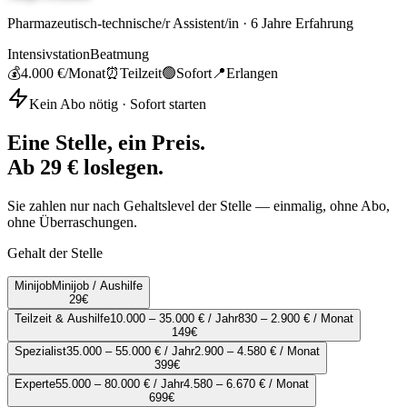
Pharmazeutisch-technische/r Assistent/in
·
6
Jahre Erfahrung
Intensivstation
Beatmung
💰
4.000 €
/Monat
⏰
Teilzeit
🟢
Sofort
📍
Erlangen
Kein Abo nötig · Sofort starten
Eine Stelle, ein Preis.
Ab 29 € loslegen.
Sie zahlen nur nach Gehaltslevel der Stelle — einmalig, ohne Abo,
ohne Überraschungen.
Gehalt der Stelle
Minijob
Minijob / Aushilfe
29
€
Teilzeit & Aushilfe
10.000 – 35.000 € / Jahr
830 – 2.900 € / Monat
149
€
Spezialist
35.000 – 55.000 € / Jahr
2.900 – 4.580 € / Monat
399
€
Experte
55.000 – 80.000 € / Jahr
4.580 – 6.670 € / Monat
699
€