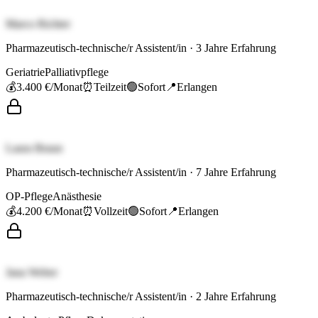
Marco Richter
Pharmazeutisch-technische/r Assistent/in
·
3
Jahre Erfahrung
Geriatrie
Palliativpflege
💰
3.400 €
/Monat
⏰
Teilzeit
🟢
Sofort
📍
Erlangen
Laura Braun
Pharmazeutisch-technische/r Assistent/in
·
7
Jahre Erfahrung
OP-Pflege
Anästhesie
💰
4.200 €
/Monat
⏰
Vollzeit
🟢
Sofort
📍
Erlangen
Jana Weber
Pharmazeutisch-technische/r Assistent/in
·
2
Jahre Erfahrung