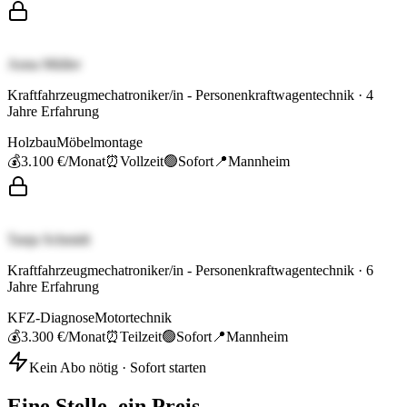
Anna Müller
Kraftfahrzeugmechatroniker/in - Personenkraftwagentechnik
·
4
Jahre Erfahrung
Holzbau
Möbelmontage
💰
3.100 €
/Monat
⏰
Vollzeit
🟢
Sofort
📍
Mannheim
Tanja Schmidt
Kraftfahrzeugmechatroniker/in - Personenkraftwagentechnik
·
6
Jahre Erfahrung
KFZ-Diagnose
Motortechnik
💰
3.300 €
/Monat
⏰
Teilzeit
🟢
Sofort
📍
Mannheim
Kein Abo nötig · Sofort starten
Eine Stelle, ein Preis.