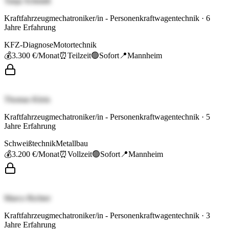
Tanja Schmidt
Kraftfahrzeugmechatroniker/in - Personenkraftwagentechnik
·
6
Jahre Erfahrung
KFZ-Diagnose
Motortechnik
💰
3.300 €
/Monat
⏰
Teilzeit
🟢
Sofort
📍
Mannheim
Thomas Klein
Kraftfahrzeugmechatroniker/in - Personenkraftwagentechnik
·
5
Jahre Erfahrung
Schweißtechnik
Metallbau
💰
3.200 €
/Monat
⏰
Vollzeit
🟢
Sofort
📍
Mannheim
Marco Richter
Kraftfahrzeugmechatroniker/in - Personenkraftwagentechnik
·
3
Jahre Erfahrung