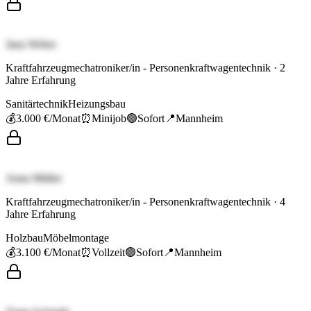
Jana Weber
Kraftfahrzeugmechatroniker/in - Personenkraftwagentechnik
·
2
Jahre Erfahrung
Sanitärtechnik
Heizungsbau
💰
3.000 €
/Monat
⏰
Minijob
🟢
Sofort
📍
Mannheim
Anna Müller
Kraftfahrzeugmechatroniker/in - Personenkraftwagentechnik
·
4
Jahre Erfahrung
Holzbau
Möbelmontage
💰
3.100 €
/Monat
⏰
Vollzeit
🟢
Sofort
📍
Mannheim