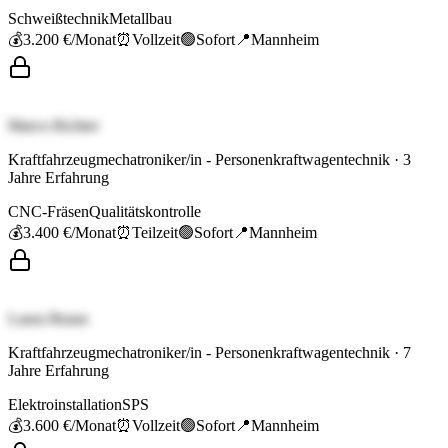
Schweißtechnik
Metallbau
💰
3.200 €
/Monat
⏰
Vollzeit
🟢
Sofort
📍
Mannheim
Marco Richter
Kraftfahrzeugmechatroniker/in - Personenkraftwagentechnik
·
3
Jahre Erfahrung
CNC-Fräsen
Qualitätskontrolle
💰
3.400 €
/Monat
⏰
Teilzeit
🟢
Sofort
📍
Mannheim
Laura Braun
Kraftfahrzeugmechatroniker/in - Personenkraftwagentechnik
·
7
Jahre Erfahrung
Elektroinstallation
SPS
💰
3.600 €
/Monat
⏰
Vollzeit
🟢
Sofort
📍
Mannheim