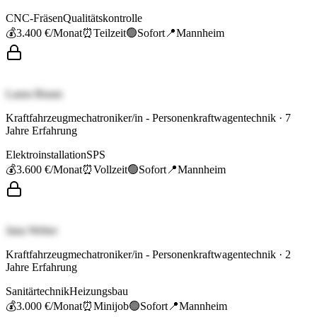
CNC-Fräsen
Qualitätskontrolle
💰
3.400 €
/Monat
⏰
Teilzeit
🟢
Sofort
📍
Mannheim
Laura Braun
Kraftfahrzeugmechatroniker/in - Personenkraftwagentechnik
·
7
Jahre Erfahrung
Elektroinstallation
SPS
💰
3.600 €
/Monat
⏰
Vollzeit
🟢
Sofort
📍
Mannheim
Jana Weber
Kraftfahrzeugmechatroniker/in - Personenkraftwagentechnik
·
2
Jahre Erfahrung
Sanitärtechnik
Heizungsbau
💰
3.000 €
/Monat
⏰
Minijob
🟢
Sofort
📍
Mannheim