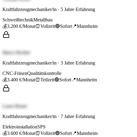
Kraftfahrzeugmechaniker/in
·
5
Jahre Erfahrung
Schweißtechnik
Metallbau
💰
3.200 €
/Monat
⏰
Vollzeit
🟢
Sofort
📍
Mannheim
Marco Richter
Kraftfahrzeugmechaniker/in
·
3
Jahre Erfahrung
CNC-Fräsen
Qualitätskontrolle
💰
3.400 €
/Monat
⏰
Teilzeit
🟢
Sofort
📍
Mannheim
Laura Braun
Kraftfahrzeugmechaniker/in
·
7
Jahre Erfahrung
Elektroinstallation
SPS
💰
3.600 €
/Monat
⏰
Vollzeit
🟢
Sofort
📍
Mannheim