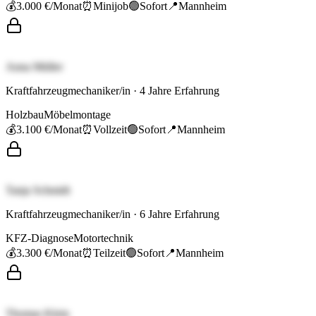
💰
3.000 €
/Monat
⏰
Minijob
🟢
Sofort
📍
Mannheim
Anna Müller
Kraftfahrzeugmechaniker/in
·
4
Jahre Erfahrung
Holzbau
Möbelmontage
💰
3.100 €
/Monat
⏰
Vollzeit
🟢
Sofort
📍
Mannheim
Tanja Schmidt
Kraftfahrzeugmechaniker/in
·
6
Jahre Erfahrung
KFZ-Diagnose
Motortechnik
💰
3.300 €
/Monat
⏰
Teilzeit
🟢
Sofort
📍
Mannheim
Thomas Klein