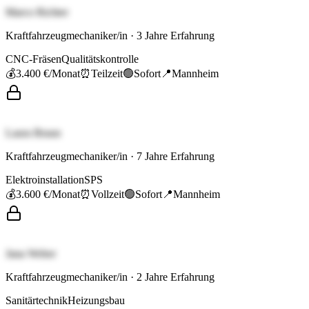
Marco Richter
Kraftfahrzeugmechaniker/in
·
3
Jahre Erfahrung
CNC-Fräsen
Qualitätskontrolle
💰
3.400 €
/Monat
⏰
Teilzeit
🟢
Sofort
📍
Mannheim
Laura Braun
Kraftfahrzeugmechaniker/in
·
7
Jahre Erfahrung
Elektroinstallation
SPS
💰
3.600 €
/Monat
⏰
Vollzeit
🟢
Sofort
📍
Mannheim
Jana Weber
Kraftfahrzeugmechaniker/in
·
2
Jahre Erfahrung
Sanitärtechnik
Heizungsbau