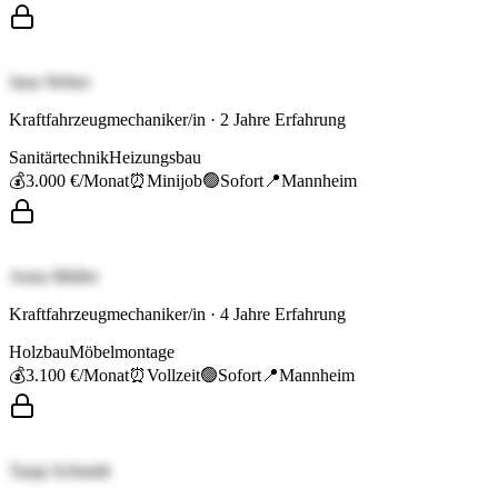
Jana Weber
Kraftfahrzeugmechaniker/in
·
2
Jahre Erfahrung
Sanitärtechnik
Heizungsbau
💰
3.000 €
/Monat
⏰
Minijob
🟢
Sofort
📍
Mannheim
Anna Müller
Kraftfahrzeugmechaniker/in
·
4
Jahre Erfahrung
Holzbau
Möbelmontage
💰
3.100 €
/Monat
⏰
Vollzeit
🟢
Sofort
📍
Mannheim
Tanja Schmidt