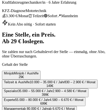
Kraftfahrzeugmechaniker/in
·
6
Jahre Erfahrung
KFZ-Diagnose
Motortechnik
💰
3.300 €
/Monat
⏰
Teilzeit
🟢
Sofort
📍
Mannheim
Kein Abo nötig · Sofort starten
Eine Stelle, ein Preis.
Ab 29 € loslegen.
Sie zahlen nur nach Gehaltslevel der Stelle — einmalig, ohne Abo,
ohne Überraschungen.
Gehalt der Stelle
Minijob
Minijob / Aushilfe
29
€
Teilzeit & Aushilfe
10.000 – 35.000 € / Jahr
830 – 2.900 € / Monat
149
€
Spezialist
35.000 – 55.000 € / Jahr
2.900 – 4.580 € / Monat
399
€
Experte
55.000 – 80.000 € / Jahr
4.580 – 6.670 € / Monat
699
€
Management
ab 80.000 € / Jahr
ab 6.670 € / Monat