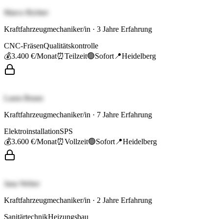
Marco Richter
Kraftfahrzeugmechaniker/in
·
3
Jahre Erfahrung
CNC-Fräsen
Qualitätskontrolle
💰
3.400 €
/Monat
⏰
Teilzeit
🟢
Sofort
📍
Heidelberg
Laura Braun
Kraftfahrzeugmechaniker/in
·
7
Jahre Erfahrung
Elektroinstallation
SPS
💰
3.600 €
/Monat
⏰
Vollzeit
🟢
Sofort
📍
Heidelberg
Jana Weber
Kraftfahrzeugmechaniker/in
·
2
Jahre Erfahrung
Sanitärtechnik
Heizungsbau