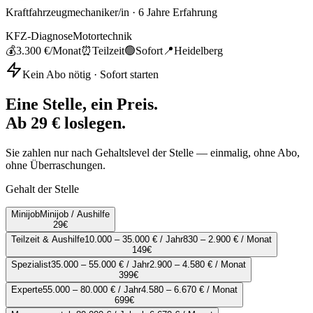
Kraftfahrzeugmechaniker/in
·
6
Jahre Erfahrung
KFZ-Diagnose
Motortechnik
💰
3.300 €
/Monat
⏰
Teilzeit
🟢
Sofort
📍
Heidelberg
Kein Abo nötig · Sofort starten
Eine Stelle, ein Preis.
Ab 29 € loslegen.
Sie zahlen nur nach Gehaltslevel der Stelle — einmalig, ohne Abo,
ohne Überraschungen.
Gehalt der Stelle
Minijob
Minijob / Aushilfe
29
€
Teilzeit & Aushilfe
10.000 – 35.000 € / Jahr
830 – 2.900 € / Monat
149
€
Spezialist
35.000 – 55.000 € / Jahr
2.900 – 4.580 € / Monat
399
€
Experte
55.000 – 80.000 € / Jahr
4.580 – 6.670 € / Monat
699
€