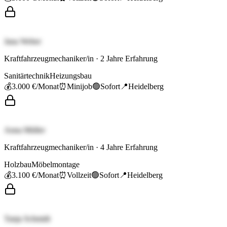
Jana Weber
Kraftfahrzeugmechaniker/in
·
2
Jahre Erfahrung
Sanitärtechnik
Heizungsbau
💰
3.000 €
/Monat
⏰
Minijob
🟢
Sofort
📍
Heidelberg
Anna Müller
Kraftfahrzeugmechaniker/in
·
4
Jahre Erfahrung
Holzbau
Möbelmontage
💰
3.100 €
/Monat
⏰
Vollzeit
🟢
Sofort
📍
Heidelberg
Tanja Schmidt