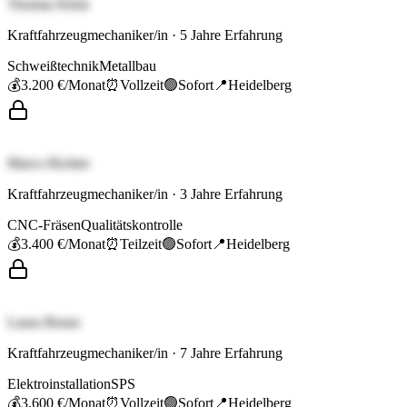
Thomas Klein
Kraftfahrzeugmechaniker/in
·
5
Jahre Erfahrung
Schweißtechnik
Metallbau
💰
3.200 €
/Monat
⏰
Vollzeit
🟢
Sofort
📍
Heidelberg
Marco Richter
Kraftfahrzeugmechaniker/in
·
3
Jahre Erfahrung
CNC-Fräsen
Qualitätskontrolle
💰
3.400 €
/Monat
⏰
Teilzeit
🟢
Sofort
📍
Heidelberg
Laura Braun
Kraftfahrzeugmechaniker/in
·
7
Jahre Erfahrung
Elektroinstallation
SPS
💰
3.600 €
/Monat
⏰
Vollzeit
🟢
Sofort
📍
Heidelberg