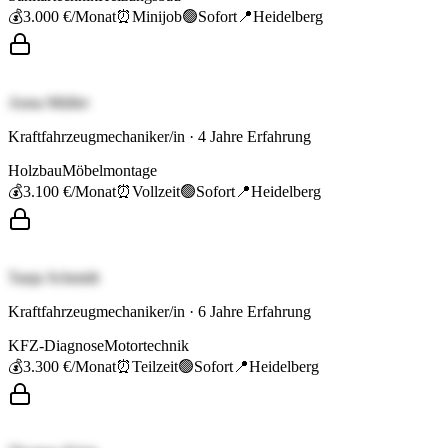
💰
3.000 €
/Monat
⏰
Minijob
🟢
Sofort
📍
Heidelberg
Anna Müller
Kraftfahrzeugmechaniker/in
·
4
Jahre Erfahrung
Holzbau
Möbelmontage
💰
3.100 €
/Monat
⏰
Vollzeit
🟢
Sofort
📍
Heidelberg
Tanja Schmidt
Kraftfahrzeugmechaniker/in
·
6
Jahre Erfahrung
KFZ-Diagnose
Motortechnik
💰
3.300 €
/Monat
⏰
Teilzeit
🟢
Sofort
📍
Heidelberg