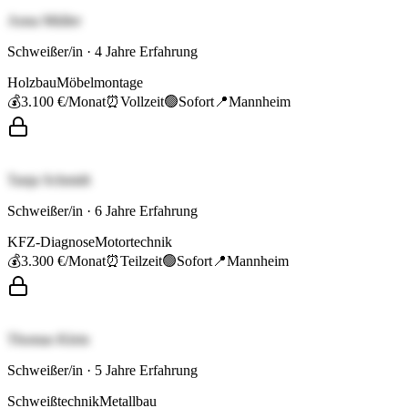
Anna Müller
Schweißer/in
·
4
Jahre Erfahrung
Holzbau
Möbelmontage
💰
3.100 €
/Monat
⏰
Vollzeit
🟢
Sofort
📍
Mannheim
Tanja Schmidt
Schweißer/in
·
6
Jahre Erfahrung
KFZ-Diagnose
Motortechnik
💰
3.300 €
/Monat
⏰
Teilzeit
🟢
Sofort
📍
Mannheim
Thomas Klein
Schweißer/in
·
5
Jahre Erfahrung
Schweißtechnik
Metallbau