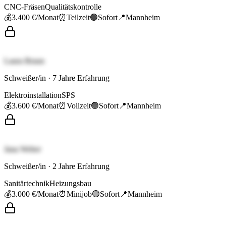
CNC-Fräsen
Qualitätskontrolle
💰
3.400 €
/Monat
⏰
Teilzeit
🟢
Sofort
📍
Mannheim
Laura Braun
Schweißer/in
·
7
Jahre Erfahrung
Elektroinstallation
SPS
💰
3.600 €
/Monat
⏰
Vollzeit
🟢
Sofort
📍
Mannheim
Jana Weber
Schweißer/in
·
2
Jahre Erfahrung
Sanitärtechnik
Heizungsbau
💰
3.000 €
/Monat
⏰
Minijob
🟢
Sofort
📍
Mannheim