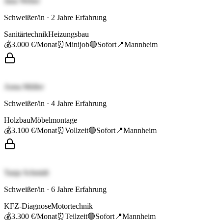
Jana Weber
Schweißer/in
·
2
Jahre Erfahrung
Sanitärtechnik
Heizungsbau
💰
3.000 €
/Monat
⏰
Minijob
🟢
Sofort
📍
Mannheim
Anna Müller
Schweißer/in
·
4
Jahre Erfahrung
Holzbau
Möbelmontage
💰
3.100 €
/Monat
⏰
Vollzeit
🟢
Sofort
📍
Mannheim
Tanja Schmidt
Schweißer/in
·
6
Jahre Erfahrung
KFZ-Diagnose
Motortechnik
💰
3.300 €
/Monat
⏰
Teilzeit
🟢
Sofort
📍
Mannheim