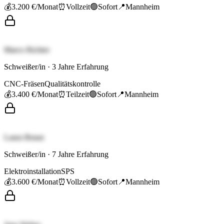
💰
3.200 €
/Monat
⏰
Vollzeit
🟢
Sofort
📍
Mannheim
Marco Richter
Schweißer/in
·
3
Jahre Erfahrung
CNC-Fräsen
Qualitätskontrolle
💰
3.400 €
/Monat
⏰
Teilzeit
🟢
Sofort
📍
Mannheim
Laura Braun
Schweißer/in
·
7
Jahre Erfahrung
Elektroinstallation
SPS
💰
3.600 €
/Monat
⏰
Vollzeit
🟢
Sofort
📍
Mannheim