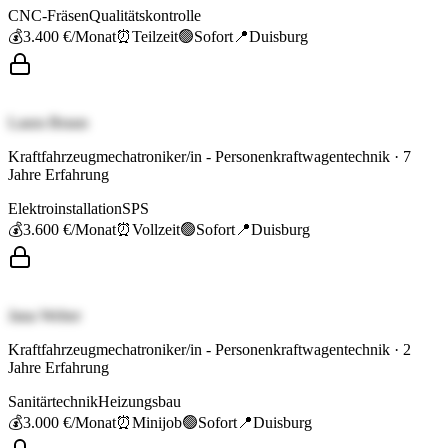
CNC-Fräsen
Qualitätskontrolle
💰
3.400 €
/Monat
⏰
Teilzeit
🟢
Sofort
📍
Duisburg
Laura Braun
Kraftfahrzeugmechatroniker/in - Personenkraftwagentechnik
·
7
Jahre Erfahrung
Elektroinstallation
SPS
💰
3.600 €
/Monat
⏰
Vollzeit
🟢
Sofort
📍
Duisburg
Jana Weber
Kraftfahrzeugmechatroniker/in - Personenkraftwagentechnik
·
2
Jahre Erfahrung
Sanitärtechnik
Heizungsbau
💰
3.000 €
/Monat
⏰
Minijob
🟢
Sofort
📍
Duisburg