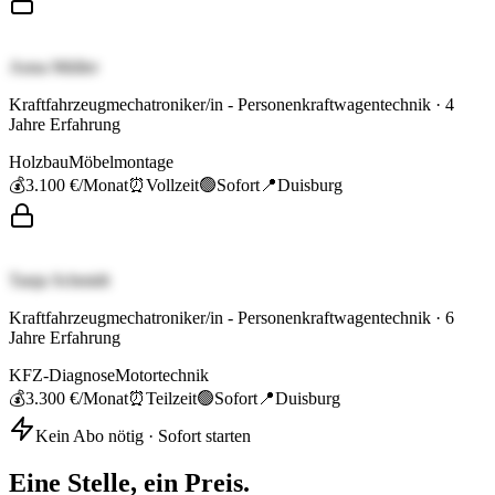
Anna Müller
Kraftfahrzeugmechatroniker/in - Personenkraftwagentechnik
·
4
Jahre Erfahrung
Holzbau
Möbelmontage
💰
3.100 €
/Monat
⏰
Vollzeit
🟢
Sofort
📍
Duisburg
Tanja Schmidt
Kraftfahrzeugmechatroniker/in - Personenkraftwagentechnik
·
6
Jahre Erfahrung
KFZ-Diagnose
Motortechnik
💰
3.300 €
/Monat
⏰
Teilzeit
🟢
Sofort
📍
Duisburg
Kein Abo nötig · Sofort starten
Eine Stelle, ein Preis.