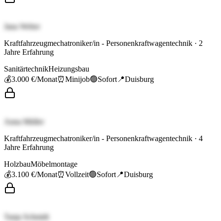
Jana Weber
Kraftfahrzeugmechatroniker/in - Personenkraftwagentechnik
·
2
Jahre Erfahrung
Sanitärtechnik
Heizungsbau
💰
3.000 €
/Monat
⏰
Minijob
🟢
Sofort
📍
Duisburg
Anna Müller
Kraftfahrzeugmechatroniker/in - Personenkraftwagentechnik
·
4
Jahre Erfahrung
Holzbau
Möbelmontage
💰
3.100 €
/Monat
⏰
Vollzeit
🟢
Sofort
📍
Duisburg
Tanja Schmidt