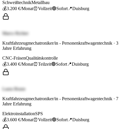
Schweißtechnik
Metallbau
💰
3.200 €
/Monat
⏰
Vollzeit
🟢
Sofort
📍
Duisburg
Marco Richter
Kraftfahrzeugmechatroniker/in - Personenkraftwagentechnik
·
3
Jahre Erfahrung
CNC-Fräsen
Qualitätskontrolle
💰
3.400 €
/Monat
⏰
Teilzeit
🟢
Sofort
📍
Duisburg
Laura Braun
Kraftfahrzeugmechatroniker/in - Personenkraftwagentechnik
·
7
Jahre Erfahrung
Elektroinstallation
SPS
💰
3.600 €
/Monat
⏰
Vollzeit
🟢
Sofort
📍
Duisburg