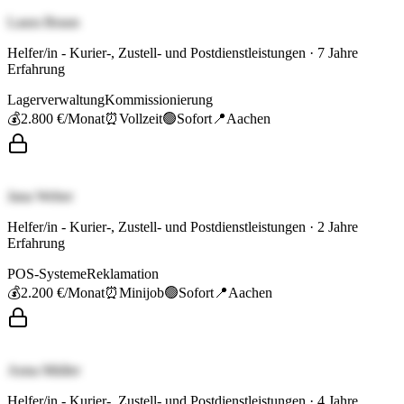
Laura Braun
Helfer/in - Kurier-, Zustell- und Postdienstleistungen
·
7
Jahre
Erfahrung
Lagerverwaltung
Kommissionierung
💰
2.800 €
/Monat
⏰
Vollzeit
🟢
Sofort
📍
Aachen
Jana Weber
Helfer/in - Kurier-, Zustell- und Postdienstleistungen
·
2
Jahre
Erfahrung
POS-Systeme
Reklamation
💰
2.200 €
/Monat
⏰
Minijob
🟢
Sofort
📍
Aachen
Anna Müller
Helfer/in - Kurier-, Zustell- und Postdienstleistungen
·
4
Jahre