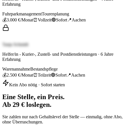
Erfahrung
Fuhrparkmanagement
Tourenplanung
💰
3.000 €
/Monat
⏰
Vollzeit
🟢
Sofort
📍
Aachen
Tanja Schmidt
Helfer/in - Kurier-, Zustell- und Postdienstleistungen
·
6
Jahre
Erfahrung
Warenannahme
Bestandspflege
💰
2.500 €
/Monat
⏰
Teilzeit
🟢
Sofort
📍
Aachen
Kein Abo nötig · Sofort starten
Eine Stelle, ein Preis.
Ab 29 € loslegen.
Sie zahlen nur nach Gehaltslevel der Stelle — einmalig, ohne Abo,
ohne Überraschungen.