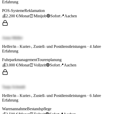
Erfahrung
POS-Systeme
Reklamation
💰
2.200 €
/Monat
⏰
Minijob
🟢
Sofort
📍
Aachen
Anna Müller
Helfer/in - Kurier-, Zustell- und Postdienstleistungen
·
4
Jahre
Erfahrung
Fuhrparkmanagement
Tourenplanung
💰
3.000 €
/Monat
⏰
Vollzeit
🟢
Sofort
📍
Aachen
Tanja Schmidt
Helfer/in - Kurier-, Zustell- und Postdienstleistungen
·
6
Jahre
Erfahrung
Warenannahme
Bestandspflege