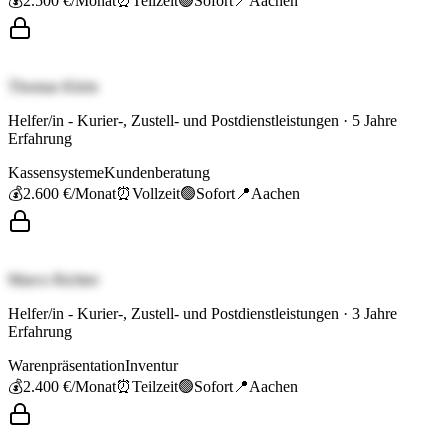
💰
2.500 €
/Monat
⏰
Teilzeit
🟢
Sofort
📍
Aachen
Thomas Klein
Helfer/in - Kurier-, Zustell- und Postdienstleistungen
·
5
Jahre
Erfahrung
Kassensysteme
Kundenberatung
💰
2.600 €
/Monat
⏰
Vollzeit
🟢
Sofort
📍
Aachen
Marco Richter
Helfer/in - Kurier-, Zustell- und Postdienstleistungen
·
3
Jahre
Erfahrung
Warenpräsentation
Inventur
💰
2.400 €
/Monat
⏰
Teilzeit
🟢
Sofort
📍
Aachen