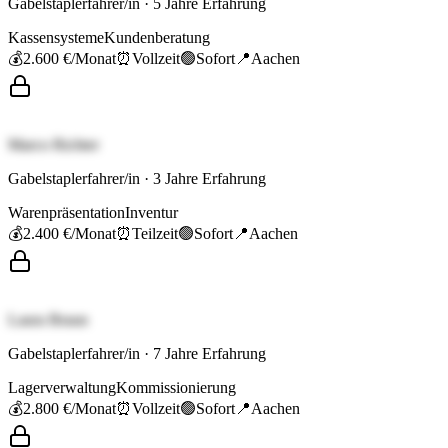
Gabelstaplerfahrer/in
·
5
Jahre Erfahrung
Kassensysteme
Kundenberatung
💰
2.600 €
/Monat
⏰
Vollzeit
🟢
Sofort
📍
Aachen
Marco Richter
Gabelstaplerfahrer/in
·
3
Jahre Erfahrung
Warenpräsentation
Inventur
💰
2.400 €
/Monat
⏰
Teilzeit
🟢
Sofort
📍
Aachen
Laura Braun
Gabelstaplerfahrer/in
·
7
Jahre Erfahrung
Lagerverwaltung
Kommissionierung
💰
2.800 €
/Monat
⏰
Vollzeit
🟢
Sofort
📍
Aachen