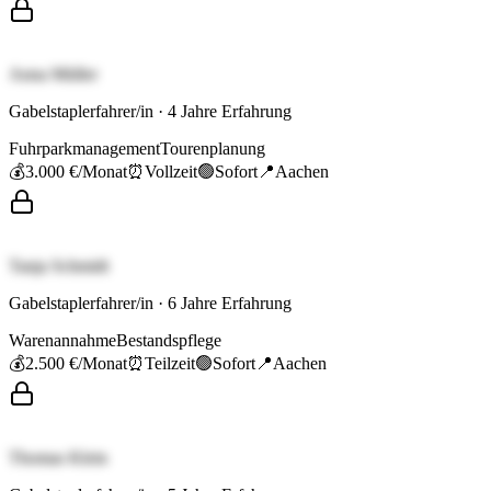
Anna Müller
Gabelstaplerfahrer/in
·
4
Jahre Erfahrung
Fuhrparkmanagement
Tourenplanung
💰
3.000 €
/Monat
⏰
Vollzeit
🟢
Sofort
📍
Aachen
Tanja Schmidt
Gabelstaplerfahrer/in
·
6
Jahre Erfahrung
Warenannahme
Bestandspflege
💰
2.500 €
/Monat
⏰
Teilzeit
🟢
Sofort
📍
Aachen
Thomas Klein