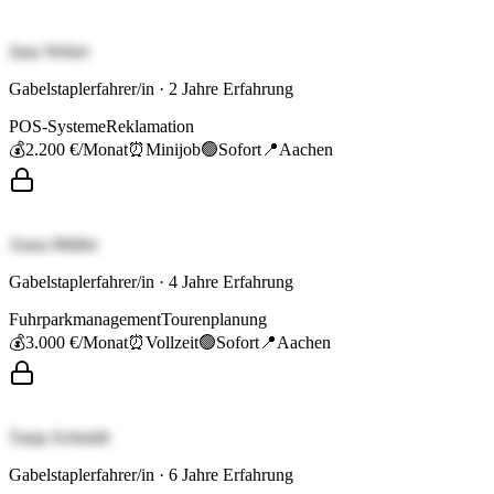
Jana Weber
Gabelstaplerfahrer/in
·
2
Jahre Erfahrung
POS-Systeme
Reklamation
💰
2.200 €
/Monat
⏰
Minijob
🟢
Sofort
📍
Aachen
Anna Müller
Gabelstaplerfahrer/in
·
4
Jahre Erfahrung
Fuhrparkmanagement
Tourenplanung
💰
3.000 €
/Monat
⏰
Vollzeit
🟢
Sofort
📍
Aachen
Tanja Schmidt
Gabelstaplerfahrer/in
·
6
Jahre Erfahrung