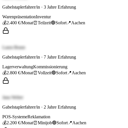
Gabelstaplerfahrer/in
·
3
Jahre Erfahrung
Warenpräsentation
Inventur
💰
2.400 €
/Monat
⏰
Teilzeit
🟢
Sofort
📍
Aachen
Laura Braun
Gabelstaplerfahrer/in
·
7
Jahre Erfahrung
Lagerverwaltung
Kommissionierung
💰
2.800 €
/Monat
⏰
Vollzeit
🟢
Sofort
📍
Aachen
Jana Weber
Gabelstaplerfahrer/in
·
2
Jahre Erfahrung
POS-Systeme
Reklamation
💰
2.200 €
/Monat
⏰
Minijob
🟢
Sofort
📍
Aachen