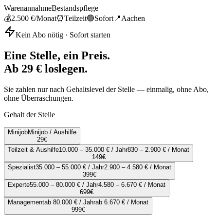
Warenannahme
Bestandspflege
💰
2.500 €
/Monat
⏰
Teilzeit
🟢
Sofort
📍
Aachen
Kein Abo nötig · Sofort starten
Eine Stelle, ein Preis.
Ab 29 € loslegen.
Sie zahlen nur nach Gehaltslevel der Stelle — einmalig, ohne Abo,
ohne Überraschungen.
Gehalt der Stelle
Minijob
Minijob / Aushilfe
29
€
Teilzeit & Aushilfe
10.000 – 35.000 € / Jahr
830 – 2.900 € / Monat
149
€
Spezialist
35.000 – 55.000 € / Jahr
2.900 – 4.580 € / Monat
399
€
Experte
55.000 – 80.000 € / Jahr
4.580 – 6.670 € / Monat
699
€
Management
ab 80.000 € / Jahr
ab 6.670 € / Monat
999
€