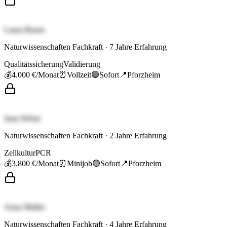
Laura Braun
Naturwissenschaften Fachkraft
·
7
Jahre Erfahrung
Qualitätssicherung
Validierung
💰
4.000 €
/Monat
⏰
Vollzeit
🟢
Sofort
📍
Pforzheim
Jana Weber
Naturwissenschaften Fachkraft
·
2
Jahre Erfahrung
Zellkultur
PCR
💰
3.800 €
/Monat
⏰
Minijob
🟢
Sofort
📍
Pforzheim
Anna Müller
Naturwissenschaften Fachkraft
·
4
Jahre Erfahrung