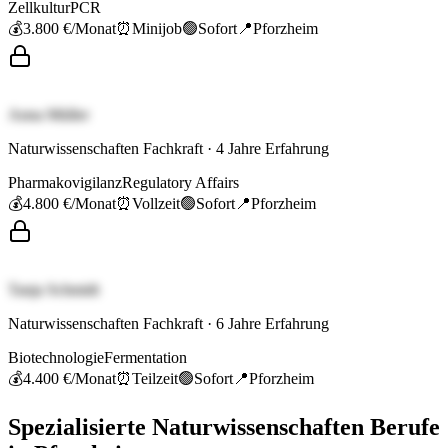
Zellkultur
PCR
💰
3.800 €
/Monat
⏰
Minijob
🟢
Sofort
📍
Pforzheim
Anna Müller
Naturwissenschaften Fachkraft
·
4
Jahre Erfahrung
Pharmakovigilanz
Regulatory Affairs
💰
4.800 €
/Monat
⏰
Vollzeit
🟢
Sofort
📍
Pforzheim
Tanja Schmidt
Naturwissenschaften Fachkraft
·
6
Jahre Erfahrung
Biotechnologie
Fermentation
💰
4.400 €
/Monat
⏰
Teilzeit
🟢
Sofort
📍
Pforzheim
Spezialisierte
Naturwissenschaften
Berufe