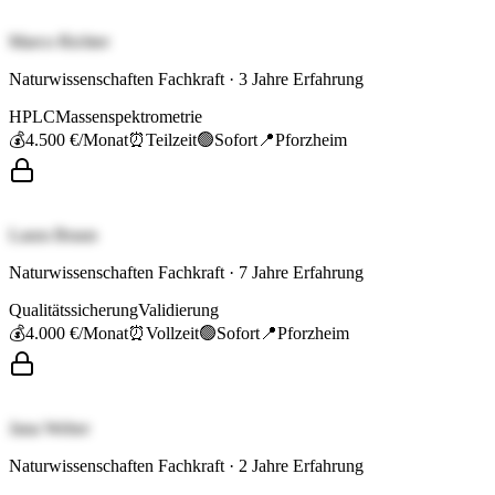
Marco Richter
Naturwissenschaften Fachkraft
·
3
Jahre Erfahrung
HPLC
Massenspektrometrie
💰
4.500 €
/Monat
⏰
Teilzeit
🟢
Sofort
📍
Pforzheim
Laura Braun
Naturwissenschaften Fachkraft
·
7
Jahre Erfahrung
Qualitätssicherung
Validierung
💰
4.000 €
/Monat
⏰
Vollzeit
🟢
Sofort
📍
Pforzheim
Jana Weber
Naturwissenschaften Fachkraft
·
2
Jahre Erfahrung