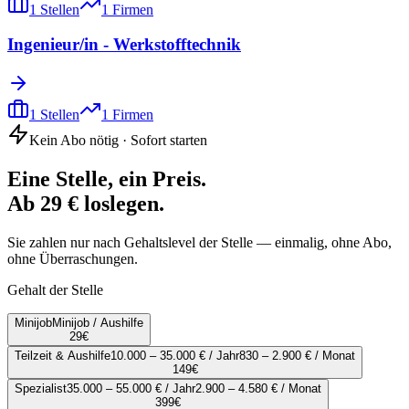
1
Stellen
1
Firmen
Ingenieur/in - Werkstofftechnik
1
Stellen
1
Firmen
Kein Abo nötig · Sofort starten
Eine Stelle, ein Preis.
Ab 29 € loslegen.
Sie zahlen nur nach Gehaltslevel der Stelle — einmalig, ohne Abo,
ohne Überraschungen.
Gehalt der Stelle
Minijob
Minijob / Aushilfe
29
€
Teilzeit & Aushilfe
10.000 – 35.000 € / Jahr
830 – 2.900 € / Monat
149
€
Spezialist
35.000 – 55.000 € / Jahr
2.900 – 4.580 € / Monat
399
€