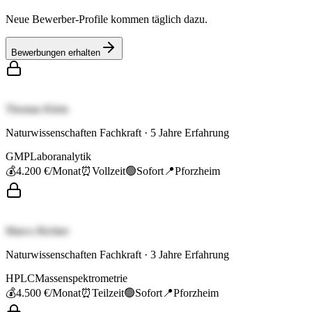
Neue Bewerber-Profile kommen täglich dazu.
Bewerbungen erhalten
Thomas Klein
Naturwissenschaften Fachkraft
·
5
Jahre Erfahrung
GMP
Laboranalytik
💰
4.200 €
/Monat
⏰
Vollzeit
🟢
Sofort
📍
Pforzheim
Marco Richter
Naturwissenschaften Fachkraft
·
3
Jahre Erfahrung
HPLC
Massenspektrometrie
💰
4.500 €
/Monat
⏰
Teilzeit
🟢
Sofort
📍
Pforzheim