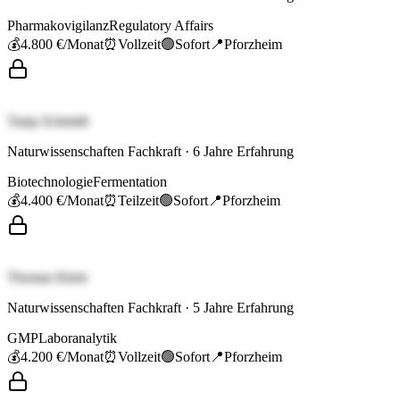
Pharmakovigilanz
Regulatory Affairs
💰
4.800 €
/Monat
⏰
Vollzeit
🟢
Sofort
📍
Pforzheim
Tanja Schmidt
Naturwissenschaften Fachkraft
·
6
Jahre Erfahrung
Biotechnologie
Fermentation
💰
4.400 €
/Monat
⏰
Teilzeit
🟢
Sofort
📍
Pforzheim
Thomas Klein
Naturwissenschaften Fachkraft
·
5
Jahre Erfahrung
GMP
Laboranalytik
💰
4.200 €
/Monat
⏰
Vollzeit
🟢
Sofort
📍
Pforzheim