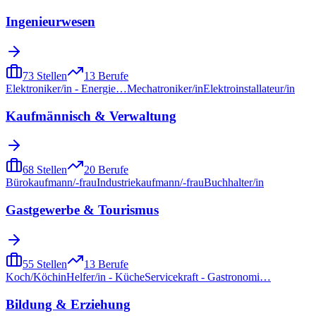
Ingenieurwesen
73
Stellen
13
Berufe
Elektroniker/in - Energie…
Mechatroniker/in
Elektroinstallateur/in
Kaufmännisch & Verwaltung
68
Stellen
20
Berufe
Bürokaufmann/-frau
Industriekaufmann/-frau
Buchhalter/in
Gastgewerbe & Tourismus
55
Stellen
13
Berufe
Koch/Köchin
Helfer/in - Küche
Servicekraft - Gastronomi…
Bildung & Erziehung