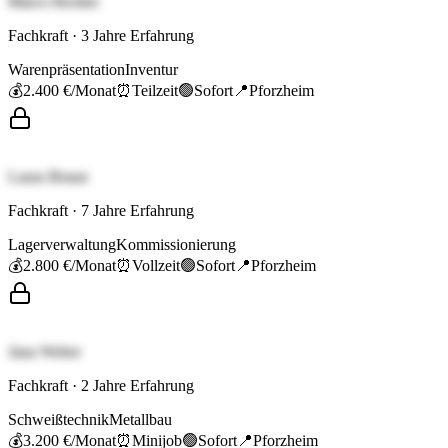
Marco Richter
Fachkraft
·
3
Jahre Erfahrung
Warenpräsentation
Inventur
💰
2.400 €
/Monat
⏰
Teilzeit
🟢
Sofort
📍
Pforzheim
Laura Braun
Fachkraft
·
7
Jahre Erfahrung
Lagerverwaltung
Kommissionierung
💰
2.800 €
/Monat
⏰
Vollzeit
🟢
Sofort
📍
Pforzheim
Jana Weber
Fachkraft
·
2
Jahre Erfahrung
Schweißtechnik
Metallbau
💰
3.200 €
/Monat
⏰
Minijob
🟢
Sofort
📍
Pforzheim