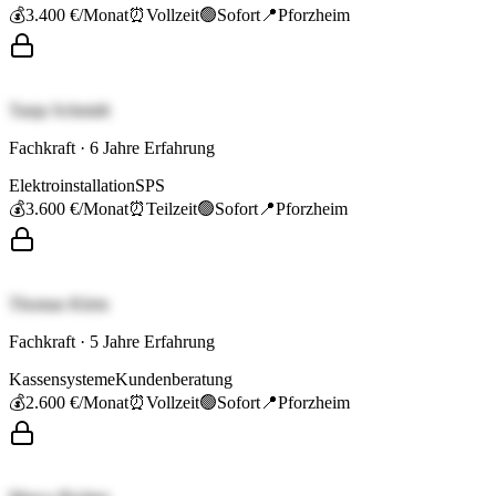
💰
3.400 €
/Monat
⏰
Vollzeit
🟢
Sofort
📍
Pforzheim
Tanja Schmidt
Fachkraft
·
6
Jahre Erfahrung
Elektroinstallation
SPS
💰
3.600 €
/Monat
⏰
Teilzeit
🟢
Sofort
📍
Pforzheim
Thomas Klein
Fachkraft
·
5
Jahre Erfahrung
Kassensysteme
Kundenberatung
💰
2.600 €
/Monat
⏰
Vollzeit
🟢
Sofort
📍
Pforzheim