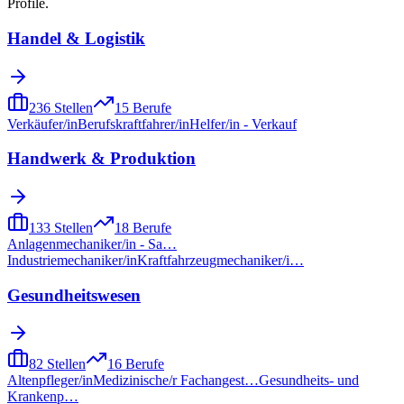
Profile.
Handel & Logistik
236
Stellen
15
Berufe
Verkäufer/in
Berufskraftfahrer/in
Helfer/in - Verkauf
Handwerk & Produktion
133
Stellen
18
Berufe
Anlagenmechaniker/in - Sa…
Industriemechaniker/in
Kraftfahrzeugmechaniker/i…
Gesundheitswesen
82
Stellen
16
Berufe
Altenpfleger/in
Medizinische/r Fachangest…
Gesundheits- und
Krankenp…