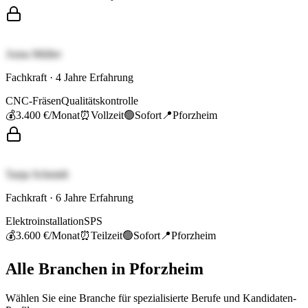
Anna Müller
Fachkraft
·
4
Jahre Erfahrung
CNC-Fräsen
Qualitätskontrolle
💰
3.400 €
/Monat
⏰
Vollzeit
🟢
Sofort
📍
Pforzheim
Tanja Schmidt
Fachkraft
·
6
Jahre Erfahrung
Elektroinstallation
SPS
💰
3.600 €
/Monat
⏰
Teilzeit
🟢
Sofort
📍
Pforzheim
Alle Branchen in
Pforzheim
Wählen Sie eine Branche für spezialisierte Berufe und Kandidaten-