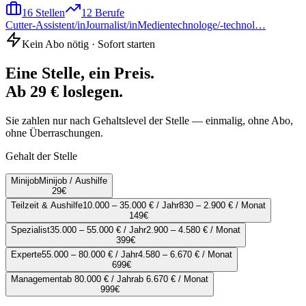
16
Stellen
12
Berufe
Cutter-Assistent/in
Journalist/in
Medientechnologe/-technol…
Kein Abo nötig · Sofort starten
Eine Stelle, ein Preis.
Ab 29 € loslegen.
Sie zahlen nur nach Gehaltslevel der Stelle — einmalig, ohne Abo,
ohne Überraschungen.
Gehalt der Stelle
Minijob
Minijob / Aushilfe
29
€
Teilzeit & Aushilfe
10.000 – 35.000 € / Jahr
830 – 2.900 € / Monat
149
€
Spezialist
35.000 – 55.000 € / Jahr
2.900 – 4.580 € / Monat
399
€
Experte
55.000 – 80.000 € / Jahr
4.580 – 6.670 € / Monat
699
€
Management
ab 80.000 € / Jahr
ab 6.670 € / Monat
999
€