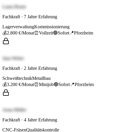
Laura Braun
Fachkraft
·
7
Jahre Erfahrung
Lagerverwaltung
Kommissionierung
💰
2.800 €
/Monat
⏰
Vollzeit
🟢
Sofort
📍
Pforzheim
Jana Weber
Fachkraft
·
2
Jahre Erfahrung
Schweißtechnik
Metallbau
💰
3.200 €
/Monat
⏰
Minijob
🟢
Sofort
📍
Pforzheim
Anna Müller
Fachkraft
·
4
Jahre Erfahrung
CNC-Fräsen
Qualitätskontrolle