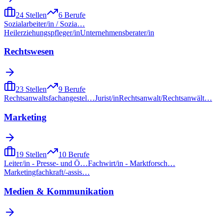
24
Stellen
6
Berufe
Sozialarbeiter/in / Sozia…
Heilerziehungspfleger/in
Unternehmensberater/in
Rechtswesen
23
Stellen
9
Berufe
Rechtsanwaltsfachangestel…
Jurist/in
Rechtsanwalt/Rechtsanwält…
Marketing
19
Stellen
10
Berufe
Leiter/in - Presse- und Ö…
Fachwirt/in - Marktforsch…
Marketingfachkraft/-assis…
Medien & Kommunikation