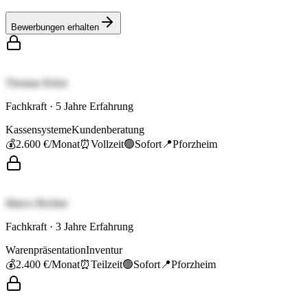
Bewerbungen erhalten
Thomas Klein
Fachkraft
·
5
Jahre Erfahrung
Kassensysteme
Kundenberatung
💰
2.600 €
/Monat
⏰
Vollzeit
🟢
Sofort
📍
Pforzheim
Marco Richter
Fachkraft
·
3
Jahre Erfahrung
Warenpräsentation
Inventur
💰
2.400 €
/Monat
⏰
Teilzeit
🟢
Sofort
📍
Pforzheim