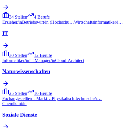
34
Stellen
4
Berufe
Erzieher/in
Betriebswirt/in (Hochschu…
Wirtschaftsinformatiker/i…
IT
30
Stellen
12
Berufe
Informatiker/in
IT-Manager/in
Cloud-Architect
Naturwissenschaften
25
Stellen
16
Berufe
Fachangestellte/r - Markt…
Physikalisch-technische/r…
Chemikant/in
Soziale Dienste