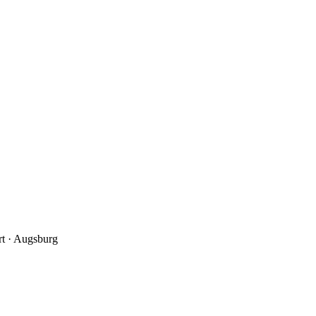
rt
·
Augsburg