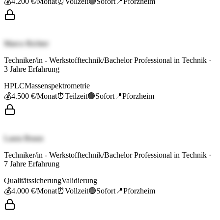
💰
4.200 €
/Monat
⏰
Vollzeit
🟢
Sofort
📍
Pforzheim
Marco Richter
Techniker/in - Werkstofftechnik/Bachelor Professional in Technik
·
3
Jahre Erfahrung
HPLC
Massenspektrometrie
💰
4.500 €
/Monat
⏰
Teilzeit
🟢
Sofort
📍
Pforzheim
Laura Braun
Techniker/in - Werkstofftechnik/Bachelor Professional in Technik
·
7
Jahre Erfahrung
Qualitätssicherung
Validierung
💰
4.000 €
/Monat
⏰
Vollzeit
🟢
Sofort
📍
Pforzheim