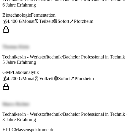
6
Jahre Erfahrung
Biotechnologie
Fermentation
💰
4.400 €
/Monat
⏰
Teilzeit
🟢
Sofort
📍
Pforzheim
Thomas Klein
Techniker/in - Werkstofftechnik/Bachelor Professional in Technik
·
5
Jahre Erfahrung
GMP
Laboranalytik
💰
4.200 €
/Monat
⏰
Vollzeit
🟢
Sofort
📍
Pforzheim
Marco Richter
Techniker/in - Werkstofftechnik/Bachelor Professional in Technik
·
3
Jahre Erfahrung
HPLC
Massenspektrometrie