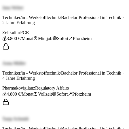
Jana Weber
Techniker/in - Werkstofftechnik/Bachelor Professional in Technik
·
2
Jahre Erfahrung
Zellkultur
PCR
💰
3.800 €
/Monat
⏰
Minijob
🟢
Sofort
📍
Pforzheim
Anna Müller
Techniker/in - Werkstofftechnik/Bachelor Professional in Technik
·
4
Jahre Erfahrung
Pharmakovigilanz
Regulatory Affairs
💰
4.800 €
/Monat
⏰
Vollzeit
🟢
Sofort
📍
Pforzheim
Tanja Schmidt
Techniker/in - Werkstofftechnik/Bachelor Professional in Technik
·