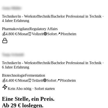
Anna Müller
Techniker/in - Werkstofftechnik/Bachelor Professional in Technik
·
4
Jahre Erfahrung
Pharmakovigilanz
Regulatory Affairs
💰
4.800 €
/Monat
⏰
Vollzeit
🟢
Sofort
📍
Pforzheim
Tanja Schmidt
Techniker/in - Werkstofftechnik/Bachelor Professional in Technik
·
6
Jahre Erfahrung
Biotechnologie
Fermentation
💰
4.400 €
/Monat
⏰
Teilzeit
🟢
Sofort
📍
Pforzheim
Kein Abo nötig · Sofort starten
Eine Stelle, ein Preis.
Ab 29 € loslegen.