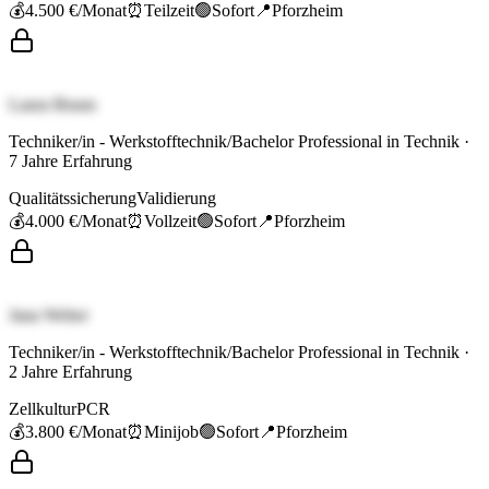
💰
4.500 €
/Monat
⏰
Teilzeit
🟢
Sofort
📍
Pforzheim
Laura Braun
Techniker/in - Werkstofftechnik/Bachelor Professional in Technik
·
7
Jahre Erfahrung
Qualitätssicherung
Validierung
💰
4.000 €
/Monat
⏰
Vollzeit
🟢
Sofort
📍
Pforzheim
Jana Weber
Techniker/in - Werkstofftechnik/Bachelor Professional in Technik
·
2
Jahre Erfahrung
Zellkultur
PCR
💰
3.800 €
/Monat
⏰
Minijob
🟢
Sofort
📍
Pforzheim