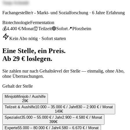
Tanja Schmidt
Fachangestellte/r - Markt- und Sozialforschung
·
6
Jahre Erfahrung
Biotechnologie
Fermentation
💰
4.400 €
/Monat
⏰
Teilzeit
🟢
Sofort
📍
Pforzheim
Kein Abo nötig · Sofort starten
Eine Stelle, ein Preis.
Ab 29 € loslegen.
Sie zahlen nur nach Gehaltslevel der Stelle — einmalig, ohne Abo,
ohne Überraschungen.
Gehalt der Stelle
Minijob
Minijob / Aushilfe
29
€
Teilzeit & Aushilfe
10.000 – 35.000 € / Jahr
830 – 2.900 € / Monat
149
€
Spezialist
35.000 – 55.000 € / Jahr
2.900 – 4.580 € / Monat
399
€
Experte
55.000 – 80.000 € / Jahr
4.580 – 6.670 € / Monat