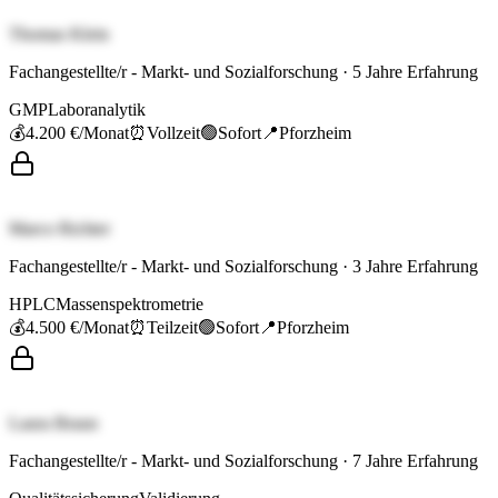
Thomas Klein
Fachangestellte/r - Markt- und Sozialforschung
·
5
Jahre Erfahrung
GMP
Laboranalytik
💰
4.200 €
/Monat
⏰
Vollzeit
🟢
Sofort
📍
Pforzheim
Marco Richter
Fachangestellte/r - Markt- und Sozialforschung
·
3
Jahre Erfahrung
HPLC
Massenspektrometrie
💰
4.500 €
/Monat
⏰
Teilzeit
🟢
Sofort
📍
Pforzheim
Laura Braun
Fachangestellte/r - Markt- und Sozialforschung
·
7
Jahre Erfahrung