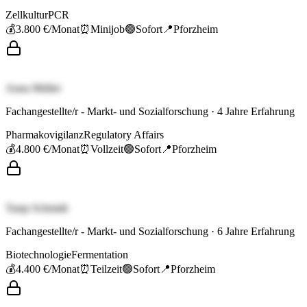
Zellkultur
PCR
💰
3.800 €
/Monat
⏰
Minijob
🟢
Sofort
📍
Pforzheim
Anna Müller
Fachangestellte/r - Markt- und Sozialforschung
·
4
Jahre Erfahrung
Pharmakovigilanz
Regulatory Affairs
💰
4.800 €
/Monat
⏰
Vollzeit
🟢
Sofort
📍
Pforzheim
Tanja Schmidt
Fachangestellte/r - Markt- und Sozialforschung
·
6
Jahre Erfahrung
Biotechnologie
Fermentation
💰
4.400 €
/Monat
⏰
Teilzeit
🟢
Sofort
📍
Pforzheim