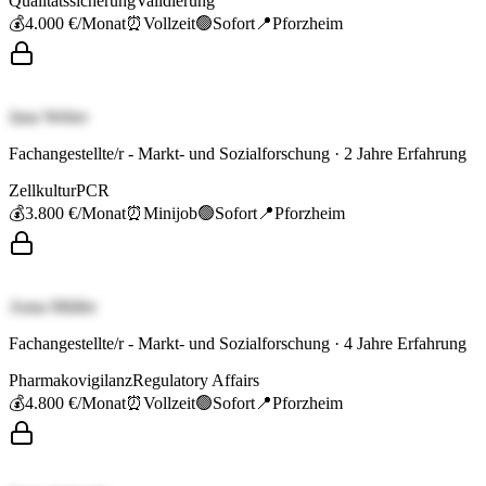
Qualitätssicherung
Validierung
💰
4.000 €
/Monat
⏰
Vollzeit
🟢
Sofort
📍
Pforzheim
Jana Weber
Fachangestellte/r - Markt- und Sozialforschung
·
2
Jahre Erfahrung
Zellkultur
PCR
💰
3.800 €
/Monat
⏰
Minijob
🟢
Sofort
📍
Pforzheim
Anna Müller
Fachangestellte/r - Markt- und Sozialforschung
·
4
Jahre Erfahrung
Pharmakovigilanz
Regulatory Affairs
💰
4.800 €
/Monat
⏰
Vollzeit
🟢
Sofort
📍
Pforzheim