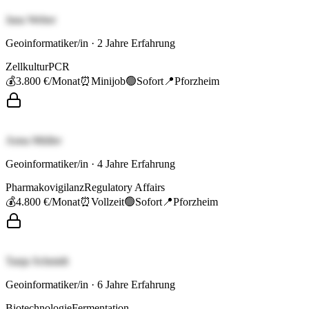
Jana Weber
Geoinformatiker/in
·
2
Jahre Erfahrung
Zellkultur
PCR
💰
3.800 €
/Monat
⏰
Minijob
🟢
Sofort
📍
Pforzheim
Anna Müller
Geoinformatiker/in
·
4
Jahre Erfahrung
Pharmakovigilanz
Regulatory Affairs
💰
4.800 €
/Monat
⏰
Vollzeit
🟢
Sofort
📍
Pforzheim
Tanja Schmidt
Geoinformatiker/in
·
6
Jahre Erfahrung
Biotechnologie
Fermentation