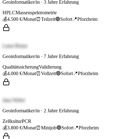
Geoinformatiker/in
·
3
Jahre Erfahrung
HPLC
Massenspektrometrie
💰
4.500 €
/Monat
⏰
Teilzeit
🟢
Sofort
📍
Pforzheim
Laura Braun
Geoinformatiker/in
·
7
Jahre Erfahrung
Qualitätssicherung
Validierung
💰
4.000 €
/Monat
⏰
Vollzeit
🟢
Sofort
📍
Pforzheim
Jana Weber
Geoinformatiker/in
·
2
Jahre Erfahrung
Zellkultur
PCR
💰
3.800 €
/Monat
⏰
Minijob
🟢
Sofort
📍
Pforzheim