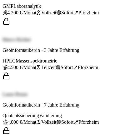
GMP
Laboranalytik
💰
4.200 €
/Monat
⏰
Vollzeit
🟢
Sofort
📍
Pforzheim
Marco Richter
Geoinformatiker/in
·
3
Jahre Erfahrung
HPLC
Massenspektrometrie
💰
4.500 €
/Monat
⏰
Teilzeit
🟢
Sofort
📍
Pforzheim
Laura Braun
Geoinformatiker/in
·
7
Jahre Erfahrung
Qualitätssicherung
Validierung
💰
4.000 €
/Monat
⏰
Vollzeit
🟢
Sofort
📍
Pforzheim