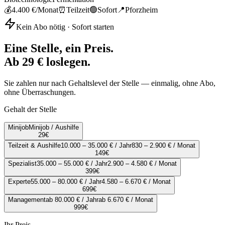
💰
4.400 €
/Monat
⏰
Teilzeit
🟢
Sofort
📍
Pforzheim
Kein Abo nötig · Sofort starten
Eine Stelle, ein Preis.
Ab 29 € loslegen.
Sie zahlen nur nach Gehaltslevel der Stelle — einmalig, ohne Abo,
ohne Überraschungen.
Gehalt der Stelle
Minijob
Minijob / Aushilfe
29
€
Teilzeit & Aushilfe
10.000 – 35.000 € / Jahr
830 – 2.900 € / Monat
149
€
Spezialist
35.000 – 55.000 € / Jahr
2.900 – 4.580 € / Monat
399
€
Experte
55.000 – 80.000 € / Jahr
4.580 – 6.670 € / Monat
699
€
Management
ab 80.000 € / Jahr
ab 6.670 € / Monat
999
€
Ihr Preis