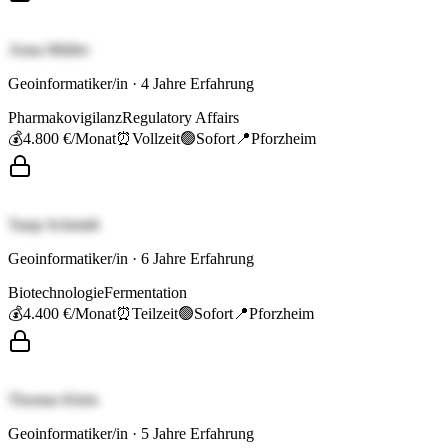
Anna Müller
Geoinformatiker/in
·
4
Jahre Erfahrung
Pharmakovigilanz
Regulatory Affairs
💰
4.800 €
/Monat
⏰
Vollzeit
🟢
Sofort
📍
Pforzheim
Tanja Schmidt
Geoinformatiker/in
·
6
Jahre Erfahrung
Biotechnologie
Fermentation
💰
4.400 €
/Monat
⏰
Teilzeit
🟢
Sofort
📍
Pforzheim
Thomas Klein
Geoinformatiker/in
·
5
Jahre Erfahrung