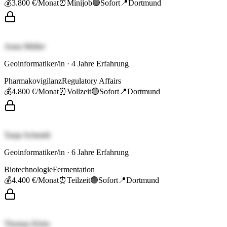
💰
3.800 €
/Monat
⏰
Minijob
🟢
Sofort
📍
Dortmund
Anna Müller
Geoinformatiker/in
·
4
Jahre Erfahrung
Pharmakovigilanz
Regulatory Affairs
💰
4.800 €
/Monat
⏰
Vollzeit
🟢
Sofort
📍
Dortmund
Tanja Schmidt
Geoinformatiker/in
·
6
Jahre Erfahrung
Biotechnologie
Fermentation
💰
4.400 €
/Monat
⏰
Teilzeit
🟢
Sofort
📍
Dortmund
Thomas Klein