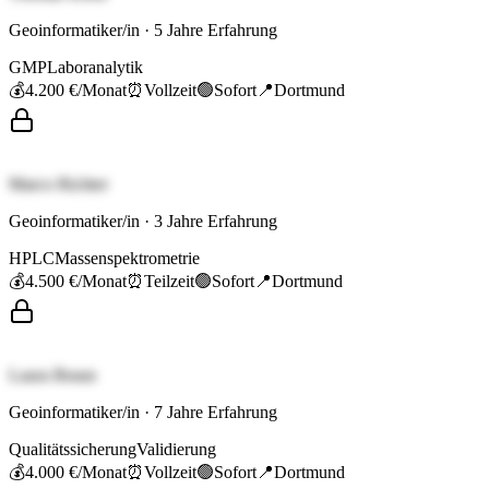
Geoinformatiker/in
·
5
Jahre Erfahrung
GMP
Laboranalytik
💰
4.200 €
/Monat
⏰
Vollzeit
🟢
Sofort
📍
Dortmund
Marco Richter
Geoinformatiker/in
·
3
Jahre Erfahrung
HPLC
Massenspektrometrie
💰
4.500 €
/Monat
⏰
Teilzeit
🟢
Sofort
📍
Dortmund
Laura Braun
Geoinformatiker/in
·
7
Jahre Erfahrung
Qualitätssicherung
Validierung
💰
4.000 €
/Monat
⏰
Vollzeit
🟢
Sofort
📍
Dortmund