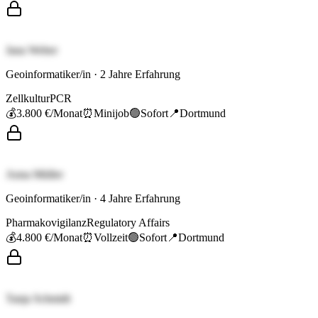
Jana Weber
Geoinformatiker/in
·
2
Jahre Erfahrung
Zellkultur
PCR
💰
3.800 €
/Monat
⏰
Minijob
🟢
Sofort
📍
Dortmund
Anna Müller
Geoinformatiker/in
·
4
Jahre Erfahrung
Pharmakovigilanz
Regulatory Affairs
💰
4.800 €
/Monat
⏰
Vollzeit
🟢
Sofort
📍
Dortmund
Tanja Schmidt