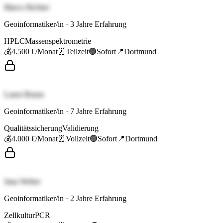
Marco Richter
Geoinformatiker/in
·
3
Jahre Erfahrung
HPLC
Massenspektrometrie
💰
4.500 €
/Monat
⏰
Teilzeit
🟢
Sofort
📍
Dortmund
Laura Braun
Geoinformatiker/in
·
7
Jahre Erfahrung
Qualitätssicherung
Validierung
💰
4.000 €
/Monat
⏰
Vollzeit
🟢
Sofort
📍
Dortmund
Jana Weber
Geoinformatiker/in
·
2
Jahre Erfahrung
Zellkultur
PCR