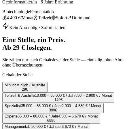
Geoinformatiker/in
·
6
Jahre Erfahrung
Biotechnologie
Fermentation
💰
4.400 €
/Monat
⏰
Teilzeit
🟢
Sofort
📍
Dortmund
Kein Abo nötig · Sofort starten
Eine Stelle, ein Preis.
Ab 29 € loslegen.
Sie zahlen nur nach Gehaltslevel der Stelle — einmalig, ohne Abo,
ohne Überraschungen.
Gehalt der Stelle
Minijob
Minijob / Aushilfe
29
€
Teilzeit & Aushilfe
10.000 – 35.000 € / Jahr
830 – 2.900 € / Monat
149
€
Spezialist
35.000 – 55.000 € / Jahr
2.900 – 4.580 € / Monat
399
€
Experte
55.000 – 80.000 € / Jahr
4.580 – 6.670 € / Monat
699
€
Management
ab 80.000 € / Jahr
ab 6.670 € / Monat