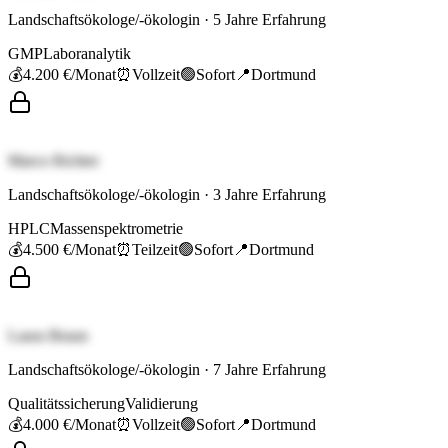
Landschaftsökologe/-ökologin
·
5
Jahre Erfahrung
GMP
Laboranalytik
💰
4.200 €
/Monat
⏰
Vollzeit
🟢
Sofort
📍
Dortmund
Marco Richter
Landschaftsökologe/-ökologin
·
3
Jahre Erfahrung
HPLC
Massenspektrometrie
💰
4.500 €
/Monat
⏰
Teilzeit
🟢
Sofort
📍
Dortmund
Laura Braun
Landschaftsökologe/-ökologin
·
7
Jahre Erfahrung
Qualitätssicherung
Validierung
💰
4.000 €
/Monat
⏰
Vollzeit
🟢
Sofort
📍
Dortmund