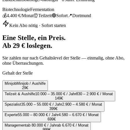
Biotechnologie
Fermentation
💰
4.400 €
/Monat
⏰
Teilzeit
🟢
Sofort
📍
Dortmund
Kein Abo nötig · Sofort starten
Eine Stelle, ein Preis.
Ab 29 € loslegen.
Sie zahlen nur nach Gehaltslevel der Stelle — einmalig, ohne Abo,
ohne Überraschungen.
Gehalt der Stelle
Minijob
Minijob / Aushilfe
29
€
Teilzeit & Aushilfe
10.000 – 35.000 € / Jahr
830 – 2.900 € / Monat
149
€
Spezialist
35.000 – 55.000 € / Jahr
2.900 – 4.580 € / Monat
399
€
Experte
55.000 – 80.000 € / Jahr
4.580 – 6.670 € / Monat
699
€
Management
ab 80.000 € / Jahr
ab 6.670 € / Monat
999
€