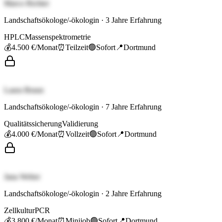
Marco Richter
Landschaftsökologe/-ökologin
·
3
Jahre Erfahrung
HPLC
Massenspektrometrie
💰
4.500 €
/Monat
⏰
Teilzeit
🟢
Sofort
📍
Dortmund
Laura Braun
Landschaftsökologe/-ökologin
·
7
Jahre Erfahrung
Qualitätssicherung
Validierung
💰
4.000 €
/Monat
⏰
Vollzeit
🟢
Sofort
📍
Dortmund
Jana Weber
Landschaftsökologe/-ökologin
·
2
Jahre Erfahrung
Zellkultur
PCR
💰
3.800 €
/Monat
⏰
Minijob
🟢
Sofort
📍
Dortmund