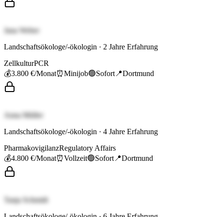
Jana Weber
Landschaftsökologe/-ökologin
·
2
Jahre Erfahrung
Zellkultur
PCR
💰
3.800 €
/Monat
⏰
Minijob
🟢
Sofort
📍
Dortmund
Anna Müller
Landschaftsökologe/-ökologin
·
4
Jahre Erfahrung
Pharmakovigilanz
Regulatory Affairs
💰
4.800 €
/Monat
⏰
Vollzeit
🟢
Sofort
📍
Dortmund
Tanja Schmidt
Landschaftsökologe/-ökologin
·
6
Jahre Erfahrung