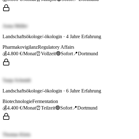
Anna Müller
Landschaftsökologe/-ökologin
·
4
Jahre Erfahrung
Pharmakovigilanz
Regulatory Affairs
💰
4.800 €
/Monat
⏰
Vollzeit
🟢
Sofort
📍
Dortmund
Tanja Schmidt
Landschaftsökologe/-ökologin
·
6
Jahre Erfahrung
Biotechnologie
Fermentation
💰
4.400 €
/Monat
⏰
Teilzeit
🟢
Sofort
📍
Dortmund
Thomas Klein