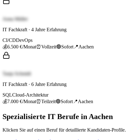
Anna Müller
IT Fachkraft
·
4
Jahre Erfahrung
CI/CD
DevOps
💰
6.500 €
/Monat
⏰
Vollzeit
🟢
Sofort
📍
Aachen
Tanja Schmidt
IT Fachkraft
·
6
Jahre Erfahrung
SQL
Cloud-Architektur
💰
7.000 €
/Monat
⏰
Teilzeit
🟢
Sofort
📍
Aachen
Spezialisierte
IT
Berufe in
Aachen
Klicken Sie auf einen Beruf für detaillierte Kandidaten-Profile.