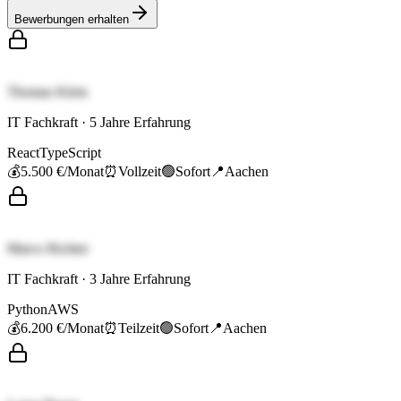
Bewerbungen erhalten
Thomas Klein
IT Fachkraft
·
5
Jahre Erfahrung
React
TypeScript
💰
5.500 €
/Monat
⏰
Vollzeit
🟢
Sofort
📍
Aachen
Marco Richter
IT Fachkraft
·
3
Jahre Erfahrung
Python
AWS
💰
6.200 €
/Monat
⏰
Teilzeit
🟢
Sofort
📍
Aachen