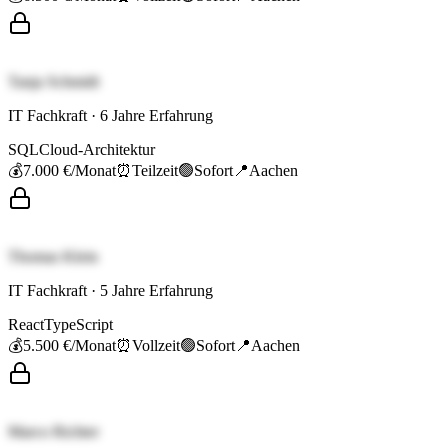
Tanja Schmidt
IT Fachkraft
·
6
Jahre Erfahrung
SQL
Cloud-Architektur
💰
7.000 €
/Monat
⏰
Teilzeit
🟢
Sofort
📍
Aachen
Thomas Klein
IT Fachkraft
·
5
Jahre Erfahrung
React
TypeScript
💰
5.500 €
/Monat
⏰
Vollzeit
🟢
Sofort
📍
Aachen
Marco Richter