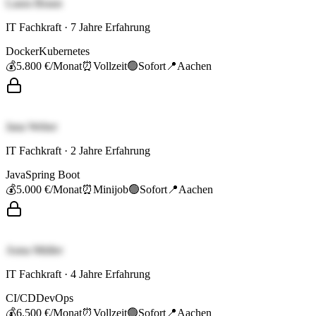
Laura Braun
IT Fachkraft
·
7
Jahre Erfahrung
Docker
Kubernetes
💰
5.800 €
/Monat
⏰
Vollzeit
🟢
Sofort
📍
Aachen
Jana Weber
IT Fachkraft
·
2
Jahre Erfahrung
Java
Spring Boot
💰
5.000 €
/Monat
⏰
Minijob
🟢
Sofort
📍
Aachen
Anna Müller
IT Fachkraft
·
4
Jahre Erfahrung
CI/CD
DevOps
💰
6.500 €
/Monat
⏰
Vollzeit
🟢
Sofort
📍
Aachen