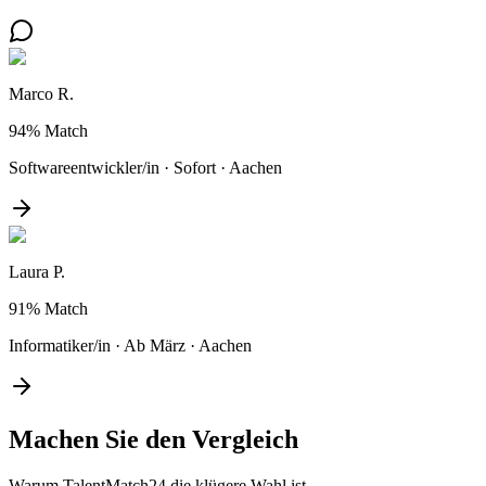
Marco R.
94%
Match
Softwareentwickler/in
·
Sofort
·
Aachen
Laura P.
91%
Match
Informatiker/in
·
Ab März
·
Aachen
Machen Sie den
Vergleich
Warum TalentMatch24 die klügere Wahl ist