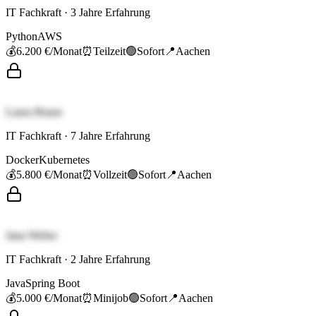
IT Fachkraft
·
3
Jahre Erfahrung
Python
AWS
💰
6.200 €
/Monat
⏰
Teilzeit
🟢
Sofort
📍
Aachen
Laura Braun
IT Fachkraft
·
7
Jahre Erfahrung
Docker
Kubernetes
💰
5.800 €
/Monat
⏰
Vollzeit
🟢
Sofort
📍
Aachen
Jana Weber
IT Fachkraft
·
2
Jahre Erfahrung
Java
Spring Boot
💰
5.000 €
/Monat
⏰
Minijob
🟢
Sofort
📍
Aachen